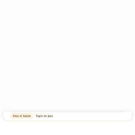
CGV
Mentions Légales & Politique de confidentialité
Plan du site
-
OASIS Projet
OASIS Commerce
Jeux et Jouets
Tapis de jeux