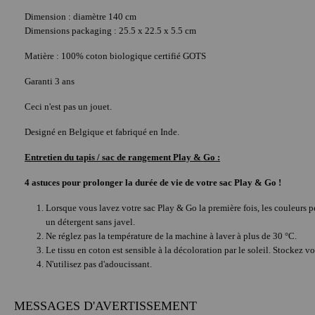
Dimension : diamètre 140 cm
Dimensions packaging : 25.5 x 22.5 x 5.5 cm
Matière : 100% coton biologique certifié GOTS
Garanti 3 ans
Ceci n'est pas un jouet.
Designé en Belgique et fabriqué en Inde.
Entretien du tapis / sac de rangement Play & Go :
4 astuces pour prolonger la durée de vie de votre sac Play & Go !
Lorsque vous lavez votre sac Play & Go la première fois, les couleurs pe
un détergent sans javel.
Ne réglez pas la température de la machine à laver à plus de 30 °C.
Le tissu en coton est sensible à la décoloration par le soleil. Stockez 
N'utilisez pas d'adoucissant.
MESSAGES D'AVERTISSEMENT