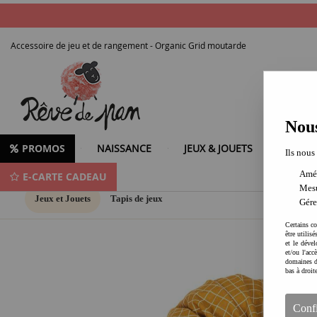
Accessoire de jeu et de rangement - Organic Grid moutarde
Nous
PROMOS
NAISSANCE
JEUX & JOUETS
LOISIR
Ils nous
Amél
E-CARTE CADEAU
Mesu
Jeux et Jouets
Tapis de jeux
Gére
Certains co
être utilis
et le dével
et/ou l'ac
domaines d
bas à droit
Conf