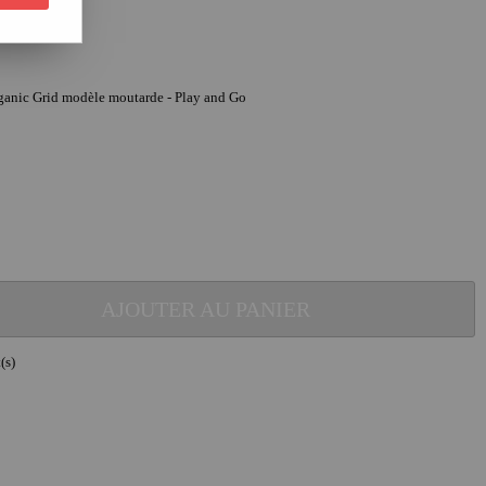
rganic Grid modèle moutarde - Play and Go
AJOUTER AU PANIER
(s)