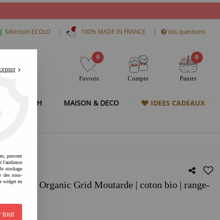
|
|
Sélection ECOLO
100% MADE IN FRANCE
Vos questions
0
0
cepter
Favoris
Compte
Panier
& HIGH TECH
MAISON & DECO
IDEES CADEAUX
res, peuvent
e l'audience
 le stockage
e des sous-
e widget en
Tapis - Organic Grid Moutarde | coton bio | range-
 tout