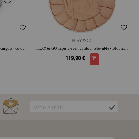
PLAY & GO
PLAY & GO Sac rangement / Tapis - Escargots | coton | range-jouets malin
PLAY & GO Tapis d'éveil contour relevable - Bloom Fleuri | coton bio | espace de jeu confortable | range-jouets malin
119,90 €