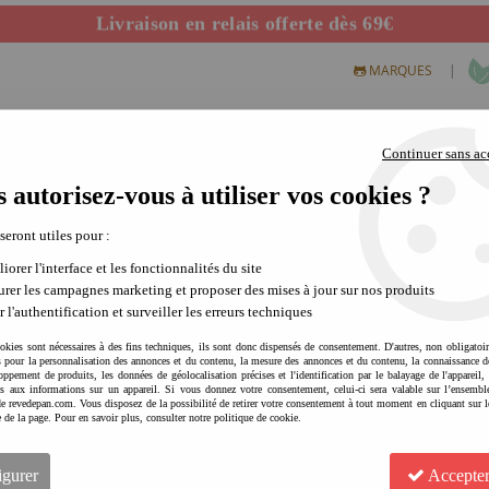
Livraison en relais offerte dès 69€
Départ de notre dépôt avant 14h
|
MARQUES
Continuer sans ac
 autorisez-vous à utiliser vos cookies ?
S CREATIFS
PLEIN AIR
SCIENCE & NATURE
MODE 
 seront utiles pour :
iorer l'interface et les fonctionnalités du site
rer les campagnes marketing et proposer des mises à jour sur nos produits
r l'authentification et surveiller les erreurs techniques
okies sont nécessaires à des fins techniques, ils sont donc dispensés de consentement. D'autres, non obligatoi
és pour la personnalisation des annonces et du contenu, la mesure des annonces et du contenu, la connaissance d
oppement de produits, les données de géolocalisation précises et l'identification par le balayage de l'appareil,
cès aux informations sur un appareil. Si vous donnez votre consentement, celui-ci sera valable sur l’ensembl
e revedepan.com. Vous disposez de la possibilité de retirer votre consentement à tout moment en cliquant sur l
PLAY & GO Sac rangement / 
e de la page. Pour en savoir plus, consulter notre politique de cookie.
jouets malin
Soyez le premier à donner votre avis !
igurer
Accepter