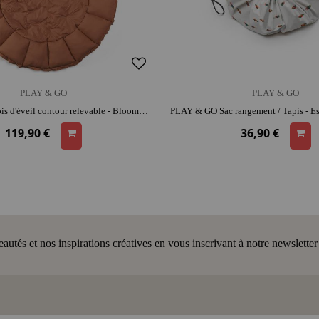
PLAY & GO
PLAY & GO
PLAY & GO Tapis d'éveil contour relevable - Bloom brun | coton bio | espace de jeu confortable | range-jouets malin
119,90 €
36,90 €
tés et nos inspirations créatives en vous inscrivant à notre newsletter