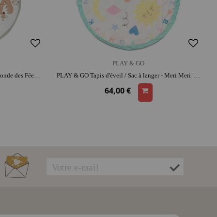
PLAY & GO
PLAY & GO Sac rangement / Tapis - Monde des Fées | coton | range-jouets malin
PLAY & GO Tapis d'éveil / Sac à langer - Meri Meri | coton | espace de jeu confortable | range-jouets malin
64,00 €