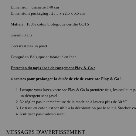
Dimension : diamètre 140 cm
Dimensions packaging : 25.5 x 22.5 x 5.5 cm
Matière : 100% coton biologique certifié GOTS
Garanti 3 ans
Ceci n'est pas un jouet.
Designé en Belgique et fabriqué en Inde.
Entretien du tapis / sac de rangement Play & Go :
4 astuces pour prolonger la durée de vie de votre sac Play & Go !
Lorsque vous lavez votre sac Play & Go la première fois, les couleurs pe
un détergent sans javel.
Ne réglez pas la température de la machine à laver à plus de 30 °C.
Le tissu en coton est sensible à la décoloration par le soleil. Stockez 
N'utilisez pas d'adoucissant.
MESSAGES D'AVERTISSEMENT