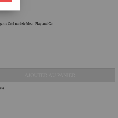
rganic Grid modèle bleu - Play and Go
AJOUTER AU PANIER
(s)