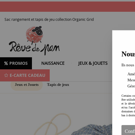
Sac rangement et tapis de jeu collection Organic Grid
Nous
PROMOS
NAISSANCE
JEUX & JOUETS
LOISIR
Ils nous
Amél
E-CARTE CADEAU
Mesu
Jeux et Jouets
Tapis de jeux
Gére
Certains co
être utilis
et le dével
et/ou l'ac
domaines d
bas à droit
Conf