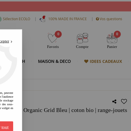
|
|
Sélection ECOLO
100% MADE IN FRANCE
Vos questions
0
0
cepter
Favoris
Compte
Panier
& HIGH TECH
MAISON & DECO
IDEES CADEAUX
res, peuvent
e l'audience
 le stockage
e des sous-
e widget en
Tapis - Organic Grid Bleu | coton bio | range-jouets
 tout