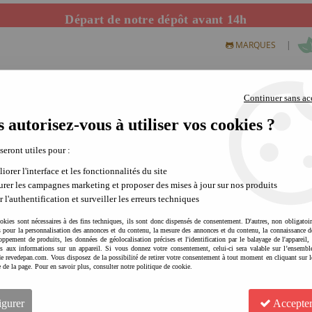
Départ de notre dépôt avant 14h
|
MARQUES
Continuer sans ac
 autorisez-vous à utiliser vos cookies ?
S CREATIFS
PLEIN AIR
SCIENCE & NATURE
MODE 
 seront utiles pour :
iorer l'interface et les fonctionnalités du site
rer les campagnes marketing et proposer des mises à jour sur nos produits
r l'authentification et surveiller les erreurs techniques
okies sont nécessaires à des fins techniques, ils sont donc dispensés de consentement. D'autres, non obligatoi
és pour la personnalisation des annonces et du contenu, la mesure des annonces et du contenu, la connaissance d
oppement de produits, les données de géolocalisation précises et l'identification par le balayage de l'appareil,
cès aux informations sur un appareil. Si vous donnez votre consentement, celui-ci sera valable sur l’ensembl
e revedepan.com. Vous disposez de la possibilité de retirer votre consentement à tout moment en cliquant sur l
PLAY & GO Sac rangement / 
e de la page. Pour en savoir plus, consulter notre politique de cookie.
malin
Soyez le premier à donner votre avis !
igurer
Accepter