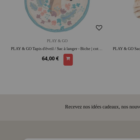
PLAY & GO
PLAY & GO Tapis d'éveil / Sac à langer - Biche | coton | espace de jeu confortable | range-jouets malin
64,00 €
Recevez nos idées cadeaux, nos nouveau