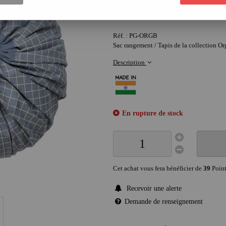
39
,
90
€
Réf. :
PG-ORGB
Sac rangement / Tapis de la collection O
Description
En rupture de stock
Cet achat vous fera bénéficier de
39
Point
Recevoir une alerte
Demande de renseignement