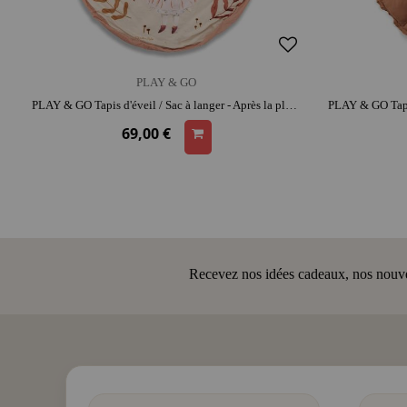
PLAY & GO
PLAY & GO Tapis d'éveil / Sac à langer - Après la pluie Moulin Roty | coton | espace de jeu confortable | range-jouets malin
69,00 €
Recevez nos idées cadeaux, nos nouveau