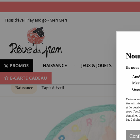
Tapis d'éveil Play and go - Meri Meri
Nous
PROMOS
NAISSANCE
JEUX & JOUETS
LOISIR
Ils nous
Amél
E-CARTE CADEAU
Mesu
Naissance
Tapis d'éveil
Gére
Certains co
être utilis
et le dével
et/ou l'ac
domaines d
bas à droit
Conf