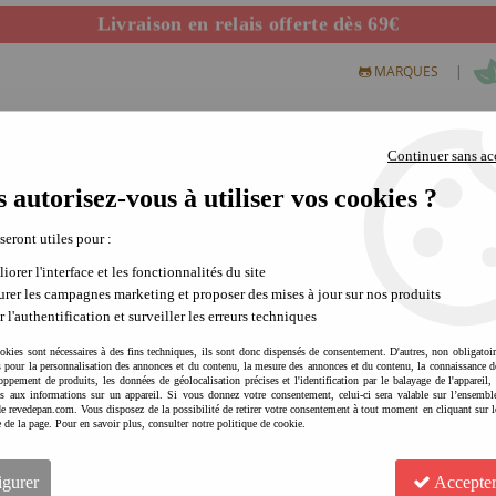
Livraison en relais offerte dès 69€
Départ de notre dépôt avant 14h
|
MARQUES
Continuer sans ac
 autorisez-vous à utiliser vos cookies ?
S CREATIFS
PLEIN AIR
SCIENCE & NATURE
MODE 
 seront utiles pour :
iorer l'interface et les fonctionnalités du site
rer les campagnes marketing et proposer des mises à jour sur nos produits
r l'authentification et surveiller les erreurs techniques
okies sont nécessaires à des fins techniques, ils sont donc dispensés de consentement. D'autres, non obligatoi
és pour la personnalisation des annonces et du contenu, la mesure des annonces et du contenu, la connaissance d
oppement de produits, les données de géolocalisation précises et l'identification par le balayage de l'appareil,
cès aux informations sur un appareil. Si vous donnez votre consentement, celui-ci sera valable sur l’ensembl
e revedepan.com. Vous disposez de la possibilité de retirer votre consentement à tout moment en cliquant sur l
PLAY & GO Tapis d'éveil / S
e de la page. Pour en savoir plus, consulter notre politique de cookie.
confortable | range-jouets 
Soyez le premier à donner votre avis !
igurer
Accepter