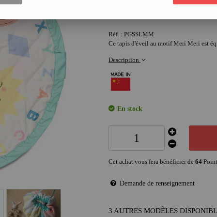
64
,
00
€
Réf. :
PGSSLMM
Ce tapis d'éveil au motif Meri Meri est éq
Description
En stock
Cet achat vous fera bénéficier de
64
Point
Demande de renseignement
3 AUTRES MODÈLES DISPONIB