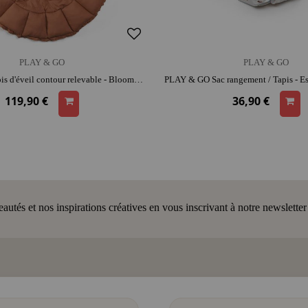
PLAY & GO
PLAY & GO
PLAY & GO Tapis d'éveil contour relevable - Bloom brun | coton bio | espace de jeu confortable | range-jouets malin
119,90 €
36,90 €
tés et nos inspirations créatives en vous inscrivant à notre newsletter