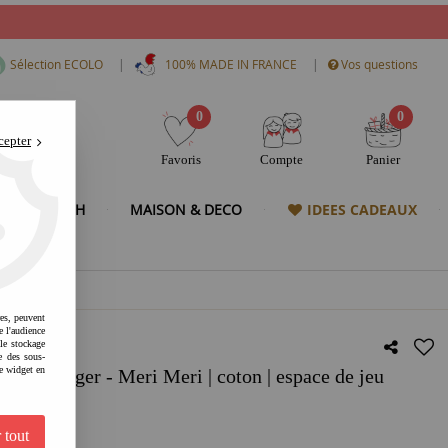
|
|
Sélection ECOLO
100% MADE IN FRANCE
Vos questions
0
0
cepter
Favoris
Compte
Panier
& HIGH TECH
MAISON & DECO
IDEES CADEAUX
res, peuvent
e l'audience
 le stockage
e des sous-
e widget en
ac à langer - Meri Meri | coton | espace de jeu
malin
 tout