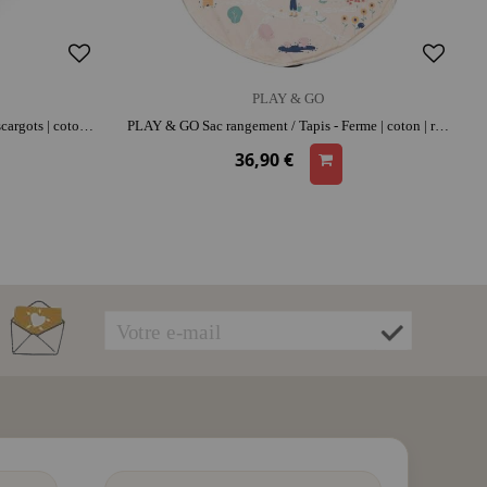
PLAY & GO
PLAY & GO Sac rangement / Tapis - Escargots | coton | range-jouets malin
PLAY & GO Sac rangement / Tapis - Ferme | coton | range-jouets malin
36,90 €