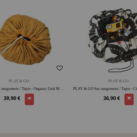
PLAY & GO
PLAY & GO
PLAY & GO Sac rangement / Tapis - Organic Grid Moutarde | coton bio | range-jouets malin
39,90 €
36,90 €