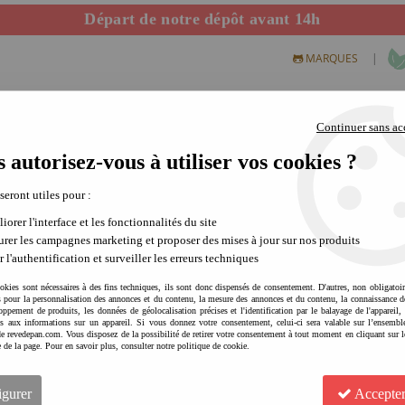
Départ de notre dépôt avant 14h
|
MARQUES
Continuer sans ac
 autorisez-vous à utiliser vos cookies ?
S CREATIFS
PLEIN AIR
SCIENCE & NATURE
MODE 
 seront utiles pour :
iorer l'interface et les fonctionnalités du site
rer les campagnes marketing et proposer des mises à jour sur nos produits
r l'authentification et surveiller les erreurs techniques
okies sont nécessaires à des fins techniques, ils sont donc dispensés de consentement. D'autres, non obligatoi
és pour la personnalisation des annonces et du contenu, la mesure des annonces et du contenu, la connaissance d
oppement de produits, les données de géolocalisation précises et l'identification par le balayage de l'appareil,
cès aux informations sur un appareil. Si vous donnez votre consentement, celui-ci sera valable sur l’ensembl
e revedepan.com. Vous disposez de la possibilité de retirer votre consentement à tout moment en cliquant sur l
PLAY & GO Tapis d'éveil co
e de la page. Pour en savoir plus, consulter notre politique de cookie.
jeu confortable | range-jou
2
Avis
igurer
Accepter