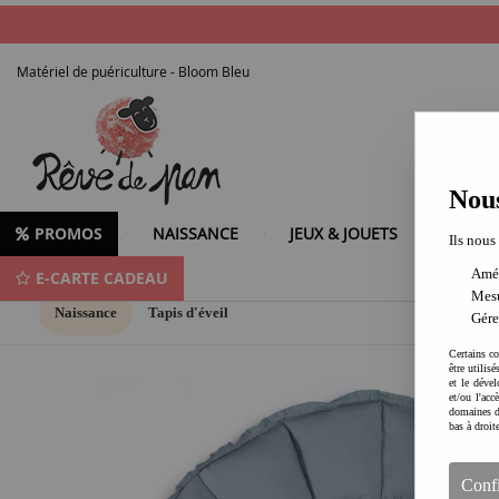
Matériel de puériculture - Bloom Bleu
Nous
PROMOS
NAISSANCE
JEUX & JOUETS
LOISIR
Ils nous
Amél
E-CARTE CADEAU
Mesu
Naissance
Tapis d'éveil
Gére
Certains co
être utilis
et le dével
et/ou l'ac
domaines d
bas à droit
Conf