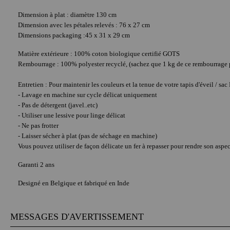
Dimension à plat : diamètre 130 cm
Dimension avec les pétales relevés : 76 x 27 cm
Dimensions packaging :45 x 31 x 29 cm
Matière extérieure : 100% coton biologique certifié GOTS
Rembourrage : 100% polyester recyclé, (sachez que 1 kg de ce rembourrage pe
Entretien : Pour maintenir les couleurs et la tenue de votre tapis d'éveil / sac
- Lavage en machine sur cycle délicat uniquement
- Pas de détergent (javel..etc)
- Utiliser une lessive pour linge délicat
- Ne pas frotter
- Laisser sécher à plat (pas de séchage en machine)
Vous pouvez utiliser de façon délicate un fer à repasser pour rendre son aspec
Garanti 2 ans
Designé en Belgique et fabriqué en Inde
MESSAGES D'AVERTISSEMENT