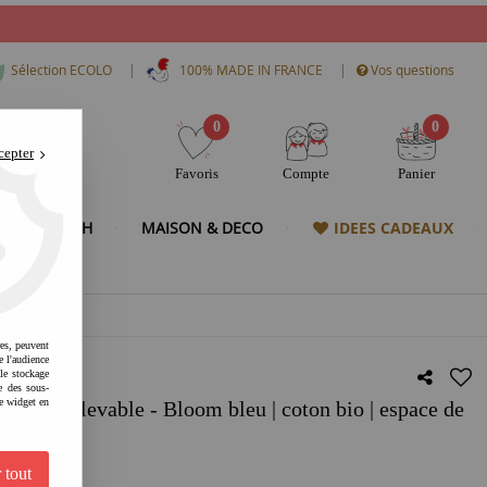
|
|
Sélection ECOLO
100% MADE IN FRANCE
Vos questions
0
0
cepter
Favoris
Compte
Panier
& HIGH TECH
MAISON & DECO
IDEES CADEAUX
res, peuvent
e l'audience
 le stockage
e des sous-
e widget en
ntour relevable - Bloom bleu | coton bio | espace de
ets malin
 tout