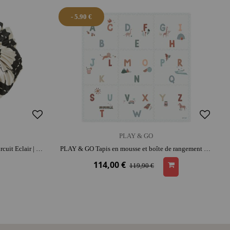
- 5.90 €
PLAY & GO
PLAY & GO Sac rangement / Tapis - Circuit Eclair | coton | range-jouets malin
PLAY & GO Tapis en mousse et boîte de rangement - EEVAA Alphabet | espace de jeu confortable | range-jouets malin | éducatif
114,00 €
119,90 €