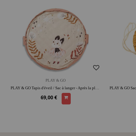
PLAY & GO
PLAY & GO Tapis d'éveil / Sac à langer - Après la pluie Moulin Roty | coton | espace de jeu confortable | range-jouets malin
69,00 €