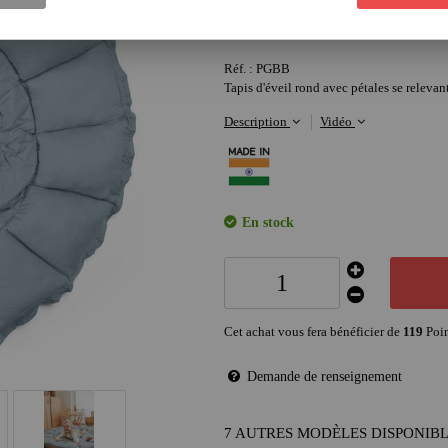
119
,
90
€
Réf. :
PGBB
Tapis d'éveil rond avec pétales se releva
Description
Vidéo
En stock
Cet achat vous fera bénéficier de
119
Poin
Demande de renseignement
7 AUTRES MODÈLES DISPONIB