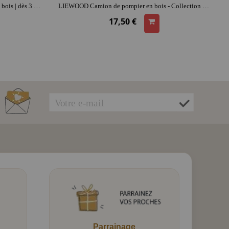
LIEWOOD Balance bois Ronni - Rose | bois | dès 3 ans | jeu d'imitation
LIEWOOD Camion de pompier en bois - Collection Village | bois
17,50 €
Parrainage