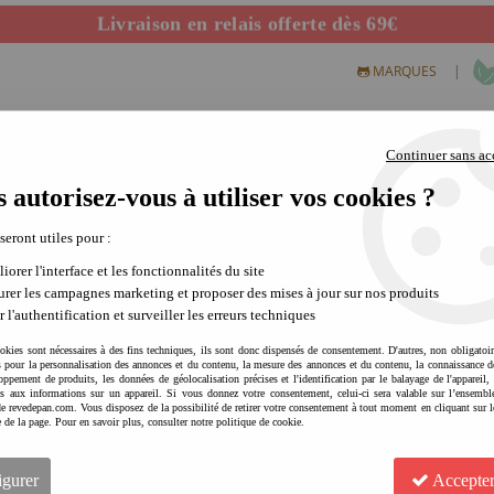
Livraison en relais offerte dès 69€
Départ de notre dépôt avant 14h
|
MARQUES
Continuer sans ac
 autorisez-vous à utiliser vos cookies ?
S CREATIFS
PLEIN AIR
SCIENCE & NATURE
MODE 
 seront utiles pour :
iorer l'interface et les fonctionnalités du site
rer les campagnes marketing et proposer des mises à jour sur nos produits
r l'authentification et surveiller les erreurs techniques
okies sont nécessaires à des fins techniques, ils sont donc dispensés de consentement. D'autres, non obligatoi
és pour la personnalisation des annonces et du contenu, la mesure des annonces et du contenu, la connaissance d
oppement de produits, les données de géolocalisation précises et l'identification par le balayage de l'appareil,
cès aux informations sur un appareil. Si vous donnez votre consentement, celui-ci sera valable sur l’ensembl
LIEWOOD Bouée tortue Phoebe
e revedepan.com. Vous disposez de la possibilité de retirer votre consentement à tout moment en cliquant sur l
e de la page. Pour en savoir plus, consulter notre politique de cookie.
facile à transporter | jeu de
Soyez le premier à donner votre avis !
igurer
Accepter