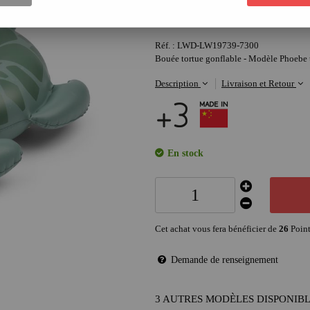
26
,
00
€
Réf. :
LWD-LW19739-7300
Bouée tortue gonflable - Modèle Phoebe t
Description
Livraison et Retour
En stock
Cet achat vous fera bénéficier de
26
Point
Demande de renseignement
3 AUTRES MODÈLES DISPONIB