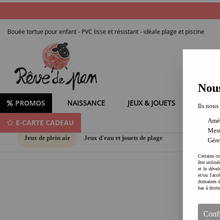
Bouée tortue pour enfant - PVC lisse et résistant - idéale plage et piscine
Nous
PROMOS
NAISSANCE
JEUX & JOUETS
LOISIR
Ils nous
Amél
E-CARTE CADEAU
Mesu
Jeux de plein air
Jeux d'eau et jouets de plage
Gére
Certains co
être utilis
et le dével
et/ou l'ac
domaines d
bas à droit
Conf