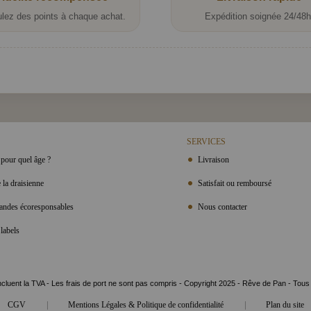
lez des points à chaque achat.
Expédition soignée 24/48h
SERVICES
pour quel âge ?
Livraison
 la draisienne
Satisfait ou remboursé
ndes écoresponsables
Nous contacter
labels
ncluent la TVA - Les frais de port ne sont pas compris - Copyright 2025 - Rêve de Pan - Tous
|
|
CGV
Mentions Légales & Politique de confidentialité
Plan du site