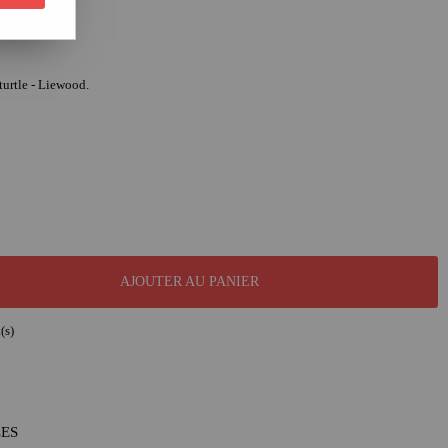
urtle - Liewood.
AJOUTER AU PANIER
(s)
LES