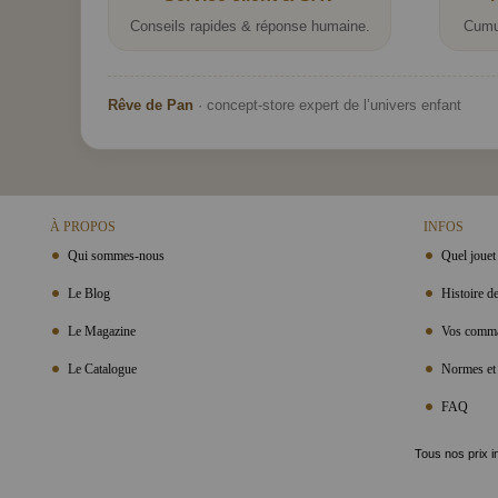
Conseils rapides & réponse humaine.
Cumu
Rêve de Pan
· concept-store expert de l’univers enfant
À PROPOS
INFOS
Qui sommes-nous
Quel jouet 
Le Blog
Histoire de
Le Magazine
Vos comma
Le Catalogue
Normes et 
FAQ
Tous nos prix i