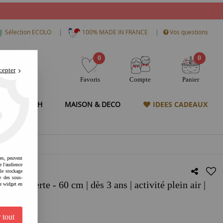
|
|
Sélection ECOLO
100% MADE IN FRANCE
Vos questions
0
0
cepter
Favoris
Compte
Panier
& HIGH TECH
MAISON & DECO
IDEES CADEAUX
res, peuvent
e l'audience
 le stockage
e des sous-
 - Verte - 60 cm | dès 3 ans | activité plein air |
e widget en
 plage
 tout