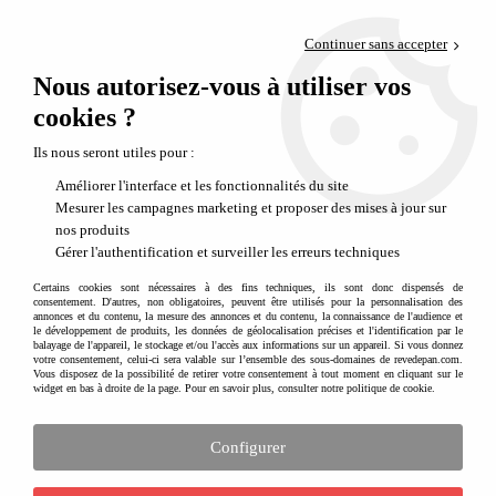
Paiement en 4x sans frais via PayPal
Continuer sans accepter
Livraison en relais offerte dès 69€
Nous autorisez-vous à utiliser vos
0
Départ de notre dépôt avant 14h
cookies ?
Ils nous seront utiles pour :
Améliorer l'interface et les fonctionnalités du site
Mesurer les campagnes marketing et proposer des mises à jour sur
nos produits
Gérer l'authentification et surveiller les erreurs techniques
Certains cookies sont nécessaires à des fins techniques, ils sont donc dispensés de
consentement. D'autres, non obligatoires, peuvent être utilisés pour la personnalisation des
annonces et du contenu, la mesure des annonces et du contenu, la connaissance de l'audience et
le développement de produits, les données de géolocalisation précises et l'identification par le
balayage de l'appareil, le stockage et/ou l'accès aux informations sur un appareil. Si vous donnez
votre consentement, celui-ci sera valable sur l’ensemble des sous-domaines de revedepan.com.
Vous disposez de la possibilité de retirer votre consentement à tout moment en cliquant sur le
widget en bas à droite de la page. Pour en savoir plus, consulter notre politique de cookie.
Configurer