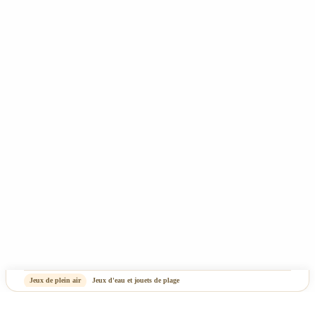
- Rêve de Pan - Tous droits réservés
CGV
Mentions Légales & Politique de confidentialité
Plan du site
-
OASIS Projet
OASIS Commerce
Jeux de plein air
Jeux d'eau et jouets de plage