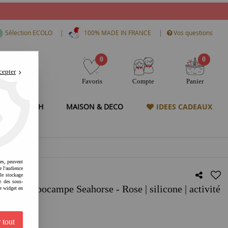
|
|
Sélection ECOLO
100% MADE IN FRANCE
Vos questions
0
0
cepter
Favoris
Compte
Panier
& HIGH TECH
MAISON & DECO
IDEES CADEAUX
res, peuvent
e l'audience
 le stockage
e des sous-
one hippocampe Seahorse - Rose | silicone | activité
e widget en
 de plage
 tout