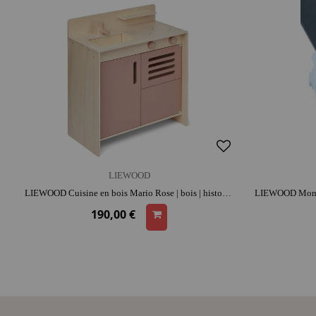
LIEWOOD
LIEWOOD Cuisine en bois Mario Rose | bois | histoires et jeu narratif | gestes du quotidien
190,00 €