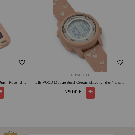
LIEWOOD
LIEWOOD Ardoise magique Venzora Ours - Rose | silicone | dès 3 ans | activité créative | imagination et précision
LIEWOOD Montre Sussi Coeurs| silicone | dès 4 ans | jouet éducatif
29,00 €