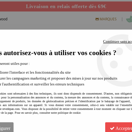
Livraison en relais offerte dès 69€
Départ de notre dépôt avant 14h
ewood
|
MARQUES
Continuer sans ac
 autorisez-vous à utiliser vos cookies ?
S CREATIFS
PLEIN AIR
SCIENCE & NATURE
MODE 
 seront utiles pour :
iorer l'interface et les fonctionnalités du site
rer les campagnes marketing et proposer des mises à jour sur nos produits
r l'authentification et surveiller les erreurs techniques
okies sont nécessaires à des fins techniques, ils sont donc dispensés de consentement. D'autres, non obligatoi
és pour la personnalisation des annonces et du contenu, la mesure des annonces et du contenu, la connaissance d
oppement de produits, les données de géolocalisation précises et l'identification par le balayage de l'appareil,
cès aux informations sur un appareil. Si vous donnez votre consentement, celui-ci sera valable sur l’ensembl
LIEWOOD Set de plage silic
e revedepan.com. Vous disposez de la possibilité de retirer votre consentement à tout moment en cliquant sur l
e de la page. Pour en savoir plus, consulter notre politique de cookie.
plein air | imagination | jeu
Soyez le premier à donner votre avis !
igurer
Accepter