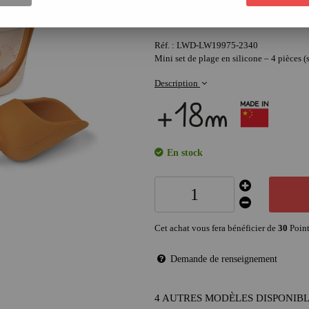
30
,
00
€
Réf. :
LWD-LW19975-2340
Mini set de plage en silicone – 4 pièces
Description
En stock
Cet achat vous fera bénéficier de
30
Point
Demande de renseignement
4 AUTRES MODÈLES DISPONIB