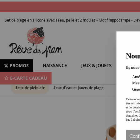
Set de plage en silicone avec seau, pelle et 2 moules - Motif hippocampe - Li
Nous
PROMOS
NAISSANCE
JEUX & JOUETS
LOISIR
Ils nous
Amél
E-CARTE CADEAU
Mesu
Jeux de plein air
Jeux d'eau et jouets de plage
Gére
Certains co
être utilis
et le dével
et/ou l'ac
domaines d
bas à droit
Conf