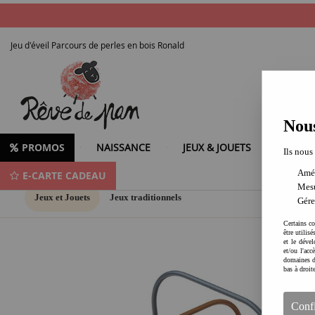
Jeu d'éveil Parcours de perles en bois Ronald
Nous
PROMOS
NAISSANCE
JEUX & JOUETS
LOISIR
Ils nous
Amél
E-CARTE CADEAU
Mesu
Jeux et Jouets
Jeux traditionnels
Gére
Certains co
être utilis
et le dével
et/ou l'ac
domaines d
bas à droit
Conf