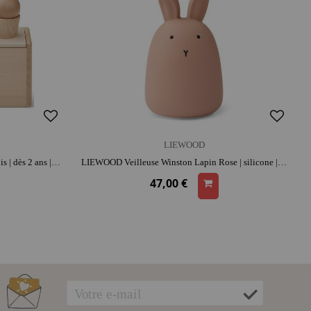
LIEWOOD
LIEWOOD 4 glaces bois Etta Rose | bois | dès 2 ans | jeu d'imitation
LIEWOOD Veilleuse Winston Lapin Rose | silicone | rassure au coucher | lumière douce pour s'endormir
47,00 €