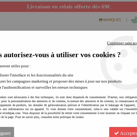
Livraison en relais offerte dès 69€
Départ de notre dépôt avant 14h
|
MARQUES
Continuer sans ac
 autorisez-vous à utiliser vos cookies ?
S CREATIFS
PLEIN AIR
SCIENCE & NATURE
MODE 
 seront utiles pour :
iorer l'interface et les fonctionnalités du site
rer les campagnes marketing et proposer des mises à jour sur nos produits
r l'authentification et surveiller les erreurs techniques
okies sont nécessaires à des fins techniques, ils sont donc dispensés de consentement. D'autres, non obligatoi
és pour la personnalisation des annonces et du contenu, la mesure des annonces et du contenu, la connaissance d
oppement de produits, les données de géolocalisation précises et l'identification par le balayage de l'appareil,
cès aux informations sur un appareil. Si vous donnez votre consentement, celui-ci sera valable sur l’ensembl
LIEWOOD Labyrinthe perles b
e revedepan.com. Vous disposez de la possibilité de retirer votre consentement à tout moment en cliquant sur l
e de la page. Pour en savoir plus, consulter notre politique de cookie.
et coordination
Soyez le premier à donner votre avis !
igurer
Accepter