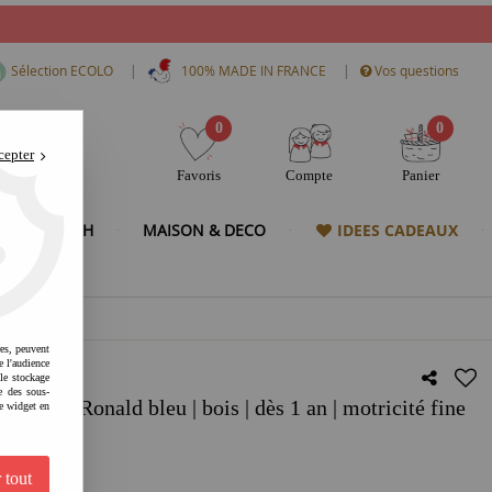
|
|
Sélection ECOLO
100% MADE IN FRANCE
Vos questions
0
0
cepter
Favoris
Compte
Panier
& HIGH TECH
MAISON & DECO
IDEES CADEAUX
res, peuvent
e l'audience
 le stockage
e des sous-
ois - Ronald bleu | bois | dès 1 an | motricité fine
e widget en
 tout