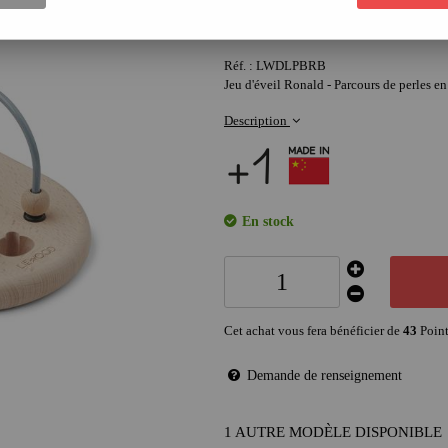
43
,
00
€
Réf. :
LWDLPBRB
Jeu d'éveil Ronald - Parcours de perles en
Description
En stock
Cet achat vous fera bénéficier de
43
Point
Demande de renseignement
1 AUTRE MODÈLE DISPONIBLE