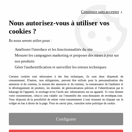
Paiement en 4x sans frais via PayPal
Continuer sans accepter
Livraison en relais offerte dès 69€
Nous autorisez-vous à utiliser vos
0
Départ de notre dépôt avant 14h
cookies ?
Ils nous seront utiles pour :
PROMO
-
20
%
Améliorer l'interface et les fonctionnalités du site
Mesurer les campagnes marketing et proposer des mises à jour sur
nos produits
Gérer l'authentification et surveiller les erreurs techniques
Certains cookies sont nécessaires à des fins techniques, ils sont donc dispensés de
consentement. D'autres, non obligatoires, peuvent être utilisés pour la personnalisation des
annonces et du contenu, la mesure des annonces et du contenu, la connaissance de l'audience et
le développement de produits, les données de géolocalisation précises et l'identification par le
balayage de l'appareil, le stockage et/ou l'accès aux informations sur un appareil. Si vous donnez
votre consentement, celui-ci sera valable sur l’ensemble des sous-domaines de revedepan.com.
Vous disposez de la possibilité de retirer votre consentement à tout moment en cliquant sur le
widget en bas à droite de la page. Pour en savoir plus, consulter notre politique de cookie.
Configurer