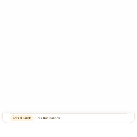
CGV
Mentions Légales & Politique de confidentialité
Plan du site
-
OASIS Projet
OASIS Commerce
Jeux et Jouets
Jeux traditionnels