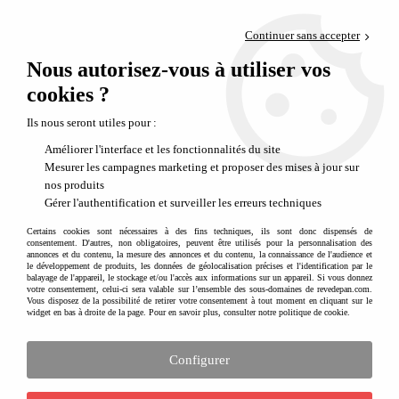
Paiement en 4x sans frais via PayPal
Continuer sans accepter
Livraison en relais offerte dès 69€
Nous autorisez-vous à utiliser vos
0
Départ de notre dépôt avant 14h
cookies ?
Ils nous seront utiles pour :
Améliorer l'interface et les fonctionnalités du site
Mesurer les campagnes marketing et proposer des mises à jour sur
nos produits
Gérer l'authentification et surveiller les erreurs techniques
Certains cookies sont nécessaires à des fins techniques, ils sont donc dispensés de
consentement. D'autres, non obligatoires, peuvent être utilisés pour la personnalisation des
annonces et du contenu, la mesure des annonces et du contenu, la connaissance de l'audience et
le développement de produits, les données de géolocalisation précises et l'identification par le
balayage de l'appareil, le stockage et/ou l'accès aux informations sur un appareil. Si vous donnez
votre consentement, celui-ci sera valable sur l’ensemble des sous-domaines de revedepan.com.
Vous disposez de la possibilité de retirer votre consentement à tout moment en cliquant sur le
widget en bas à droite de la page. Pour en savoir plus, consulter notre politique de cookie.
Configurer