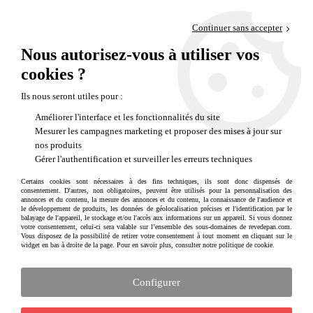
Paiement en 4x sans frais via PayPal
Continuer sans accepter
Livraison en relais offerte dès 69€
Nous autorisez-vous à utiliser vos
0
Départ de notre dépôt avant 14h
cookies ?
Ils nous seront utiles pour :
Améliorer l'interface et les fonctionnalités du site
Mesurer les campagnes marketing et proposer des mises à jour sur
nos produits
Gérer l'authentification et surveiller les erreurs techniques
Certains cookies sont nécessaires à des fins techniques, ils sont donc dispensés de
consentement. D'autres, non obligatoires, peuvent être utilisés pour la personnalisation des
annonces et du contenu, la mesure des annonces et du contenu, la connaissance de l'audience et
le développement de produits, les données de géolocalisation précises et l'identification par le
balayage de l'appareil, le stockage et/ou l'accès aux informations sur un appareil. Si vous donnez
votre consentement, celui-ci sera valable sur l’ensemble des sous-domaines de revedepan.com.
Vous disposez de la possibilité de retirer votre consentement à tout moment en cliquant sur le
widget en bas à droite de la page. Pour en savoir plus, consulter notre politique de cookie.
Configurer