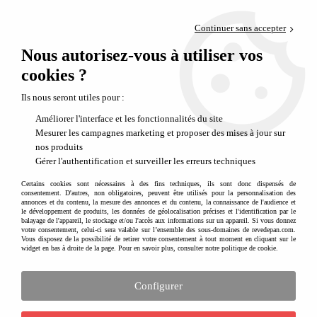
Paiement en 4x sans frais via PayPal
Continuer sans accepter
Livraison en relais offerte dès 69€
Nous autorisez-vous à utiliser vos
0
Départ de notre dépôt avant 14h
cookies ?
Ils nous seront utiles pour :
Améliorer l'interface et les fonctionnalités du site
Mesurer les campagnes marketing et proposer des mises à jour sur
nos produits
Gérer l'authentification et surveiller les erreurs techniques
Certains cookies sont nécessaires à des fins techniques, ils sont donc dispensés de
consentement. D'autres, non obligatoires, peuvent être utilisés pour la personnalisation des
annonces et du contenu, la mesure des annonces et du contenu, la connaissance de l'audience et
le développement de produits, les données de géolocalisation précises et l'identification par le
balayage de l'appareil, le stockage et/ou l'accès aux informations sur un appareil. Si vous donnez
votre consentement, celui-ci sera valable sur l’ensemble des sous-domaines de revedepan.com.
Vous disposez de la possibilité de retirer votre consentement à tout moment en cliquant sur le
widget en bas à droite de la page. Pour en savoir plus, consulter notre politique de cookie.
Configurer