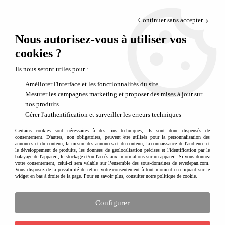
Paiement en 4x sans frais via PayPal
Continuer sans accepter
Livraison en relais offerte dès 69€
Nous autorisez-vous à utiliser vos
0
Départ de notre dépôt avant 14h
cookies ?
Ils nous seront utiles pour :
PROMO
-
50
%
Améliorer l'interface et les fonctionnalités du site
Mesurer les campagnes marketing et proposer des mises à jour sur
nos produits
Gérer l'authentification et surveiller les erreurs techniques
Certains cookies sont nécessaires à des fins techniques, ils sont donc dispensés de
consentement. D'autres, non obligatoires, peuvent être utilisés pour la personnalisation des
annonces et du contenu, la mesure des annonces et du contenu, la connaissance de l'audience et
le développement de produits, les données de géolocalisation précises et l'identification par le
balayage de l'appareil, le stockage et/ou l'accès aux informations sur un appareil. Si vous donnez
votre consentement, celui-ci sera valable sur l’ensemble des sous-domaines de revedepan.com.
Vous disposez de la possibilité de retirer votre consentement à tout moment en cliquant sur le
widget en bas à droite de la page. Pour en savoir plus, consulter notre politique de cookie.
Configurer