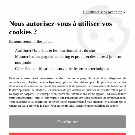
Paiement en 4x sans frais via PayPal
Continuer sans accepter
Livraison en relais offerte dès 69€
Nous autorisez-vous à utiliser vos
0
Départ de notre dépôt avant 14h
cookies ?
Jeux de société pour enfants : des parties conviviales pour apprendre en
Ils nous seront utiles pour :
jouant
Améliorer l'interface et les fonctionnalités du site
Mesurer les campagnes marketing et proposer des mises à jour sur
nos produits
Gérer l'authentification et surveiller les erreurs techniques
Certains cookies sont nécessaires à des fins techniques, ils sont donc dispensés de
consentement. D'autres, non obligatoires, peuvent être utilisés pour la personnalisation des
annonces et du contenu, la mesure des annonces et du contenu, la connaissance de l'audience et
le développement de produits, les données de géolocalisation précises et l'identification par le
balayage de l'appareil, le stockage et/ou l'accès aux informations sur un appareil. Si vous donnez
votre consentement, celui-ci sera valable sur l’ensemble des sous-domaines de revedepan.com.
Vous disposez de la possibilité de retirer votre consentement à tout moment en cliquant sur le
widget en bas à droite de la page. Pour en savoir plus, consulter notre politique de cookie.
Configurer
Jeux de société pour enfants : partager, rire