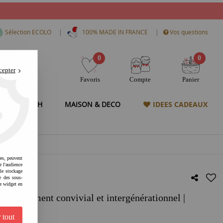
|
|
Sélection ECOLO
100% MADE IN FRANCE
Vos questions
0
0
cepter
Favoris
Compte
Panier
& HIGH TECH
MAISON & DECO
IDEES CADEAUX
res, peuvent
e l'audience
 le stockage
e des sous-
e widget en
ns | moment convivial et intergénérationnel |
 tout