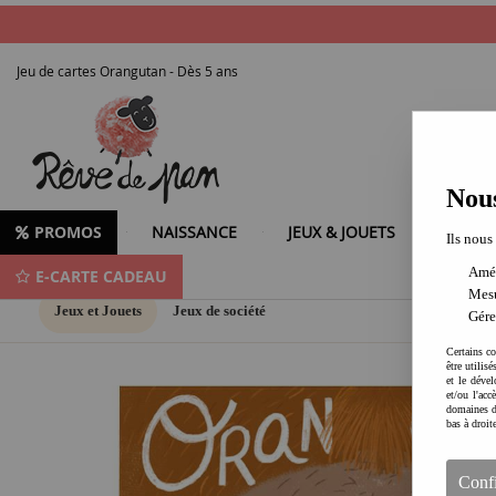
Jeu de cartes Orangutan - Dès 5 ans
Nous
PROMOS
NAISSANCE
JEUX & JOUETS
LOISIR
Ils nous
Amél
E-CARTE CADEAU
Mesu
Jeux et Jouets
Jeux de société
Gére
Certains co
être utilis
et le dével
et/ou l'ac
domaines d
bas à droit
Conf