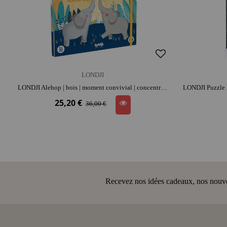
LONDJI
LONDJI Alehop | bois | moment convivial | concentration et repérage spatial | coordination et adresse
25,20 €
36,00 €
Recevez nos idées cadeaux, nos nouveau