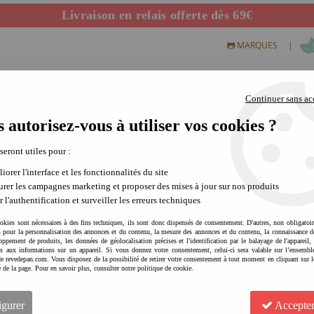
Livraison en relais offerte dès 69€
Départ de notre dépôt avant 14h
|
MARQUES
Continuer sans ac
 autorisez-vous à utiliser vos cookies ?
S CREATIFS
PLEIN AIR
SCIENCE & NATURE
MODE 
 seront utiles pour :
iorer l'interface et les fonctionnalités du site
rer les campagnes marketing et proposer des mises à jour sur nos produits
r l'authentification et surveiller les erreurs techniques
okies sont nécessaires à des fins techniques, ils sont donc dispensés de consentement. D'autres, non obligatoi
és pour la personnalisation des annonces et du contenu, la mesure des annonces et du contenu, la connaissance d
oppement de produits, les données de géolocalisation précises et l'identification par le balayage de l'appareil,
cès aux informations sur un appareil. Si vous donnez votre consentement, celui-ci sera valable sur l’ensembl
e revedepan.com. Vous disposez de la possibilité de retirer votre consentement à tout moment en cliquant sur l
e de la page. Pour en savoir plus, consulter notre politique de cookie.
LONDJI Orangutan | Dès 5 a
observation et réflexion
igurer
Accepter