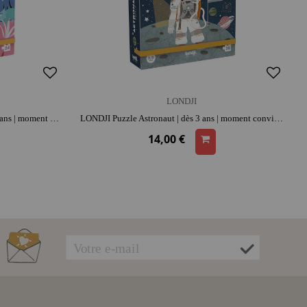
LONDJI
LONDJI Puzzle My Little Dino | dès 3 ans | moment convivial | concentration et repérage spatial
LONDJI Puzzle Astronaut | dès 3 ans | moment convivial | concentration et repérage spatial
14,00 €