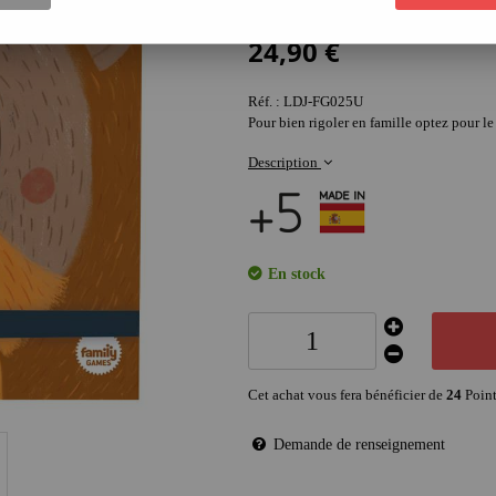
Soyez le premier à donner votre avis !
24
,
90
€
Réf. :
LDJ-FG025U
Pour bien rigoler en famille optez pour l
Description
En stock
Cet achat vous fera bénéficier de
24
Point
Demande de renseignement