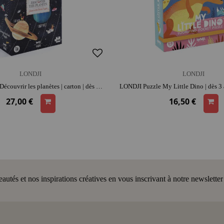
LONDJI
LONDJI
LONDJI Puzzle Découvrir les planètes | carton | dès 6 ans | moment convivial | concentration et repérage spatial | jeu éducatif
27,00 €
16,50 €
tés et nos inspirations créatives en vous inscrivant à notre newsletter