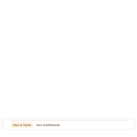
Tous nos prix incluent la TVA - Les frais de port ne sont pas compris - Copyright 2025
- Rêve de Pan - Tous droits réservés
CGV
Mentions Légales & Politique de confidentialité
Plan du site
-
OASIS Projet
OASIS Commerce
Jeux et Jouets
Jeux traditionnels