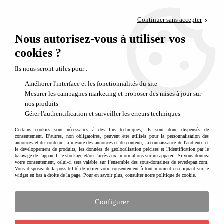
Paiement en 4x sans frais via PayPal
Continuer sans accepter
Livraison en relais offerte dès 69€
Nous autorisez-vous à utiliser vos
0
Départ de notre dépôt avant 14h
cookies ?
Ils nous seront utiles pour :
Améliorer l'interface et les fonctionnalités du site
Mesurer les campagnes marketing et proposer des mises à jour sur
nos produits
Gérer l'authentification et surveiller les erreurs techniques
Certains cookies sont nécessaires à des fins techniques, ils sont donc dispensés de
consentement. D'autres, non obligatoires, peuvent être utilisés pour la personnalisation des
annonces et du contenu, la mesure des annonces et du contenu, la connaissance de l'audience et
le développement de produits, les données de géolocalisation précises et l'identification par le
balayage de l'appareil, le stockage et/ou l'accès aux informations sur un appareil. Si vous donnez
votre consentement, celui-ci sera valable sur l’ensemble des sous-domaines de revedepan.com.
Vous disposez de la possibilité de retirer votre consentement à tout moment en cliquant sur le
widget en bas à droite de la page. Pour en savoir plus, consulter notre politique de cookie.
Configurer