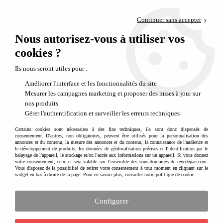
Paiement en 4x sans frais via PayPal
Continuer sans accepter
Livraison en relais offerte dès 69€
Nous autorisez-vous à utiliser vos
0
Départ de notre dépôt avant 14h
cookies ?
Ils nous seront utiles pour :
Améliorer l'interface et les fonctionnalités du site
Mesurer les campagnes marketing et proposer des mises à jour sur
nos produits
Gérer l'authentification et surveiller les erreurs techniques
Certains cookies sont nécessaires à des fins techniques, ils sont donc dispensés de
consentement. D'autres, non obligatoires, peuvent être utilisés pour la personnalisation des
annonces et du contenu, la mesure des annonces et du contenu, la connaissance de l'audience et
le développement de produits, les données de géolocalisation précises et l'identification par le
balayage de l'appareil, le stockage et/ou l'accès aux informations sur un appareil. Si vous donnez
votre consentement, celui-ci sera valable sur l’ensemble des sous-domaines de revedepan.com.
Vous disposez de la possibilité de retirer votre consentement à tout moment en cliquant sur le
widget en bas à droite de la page. Pour en savoir plus, consulter notre politique de cookie.
Configurer