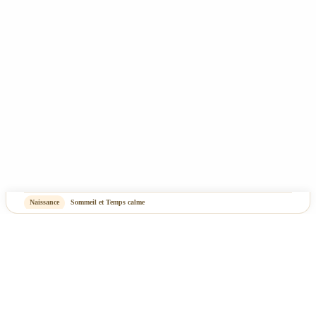
-
OASIS Projet
OASIS Commerce
Naissance
Sommeil et Temps calme