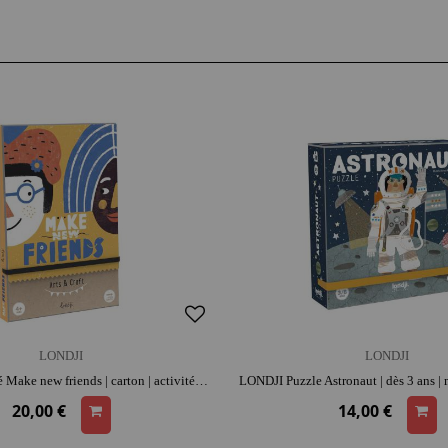
LONDJI
LONDJI
LONDJI Activité Make new friends | carton | activité créative | moment convivial | histoires et jeu narratif
20,00 €
14,00 €