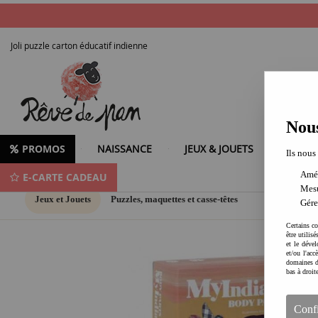
Joli puzzle carton éducatif indienne
Nous
PROMOS
NAISSANCE
JEUX & JOUETS
LOISIR
Ils nous
Amél
E-CARTE CADEAU
Mesu
Jeux et Jouets
Puzzles, maquettes et casse-têtes
Gére
Certains co
être utilis
et le dével
et/ou l'ac
domaines d
bas à droit
Conf