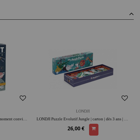
LONDJI
LONDJI Puzzle Astronaut | dès 3 ans | moment convivial | concentration et repérage spatial
LONDJI Puzzle Evolutif Jungle | carton | dès 3 ans | moment convivial | concentration et repérage spatial
26,00 €