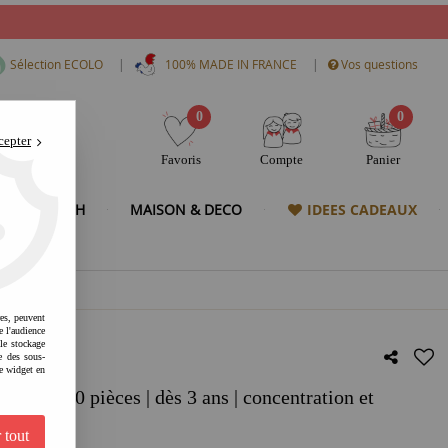
|
|
Sélection ECOLO
100% MADE IN FRANCE
Vos questions
0
0
cepter
Favoris
Compte
Panier
& HIGH TECH
MAISON & DECO
IDEES CADEAUX
res, peuvent
e l'audience
 le stockage
e des sous-
e widget en
enne | 10 pièces | dès 3 ans | concentration et
if
 tout