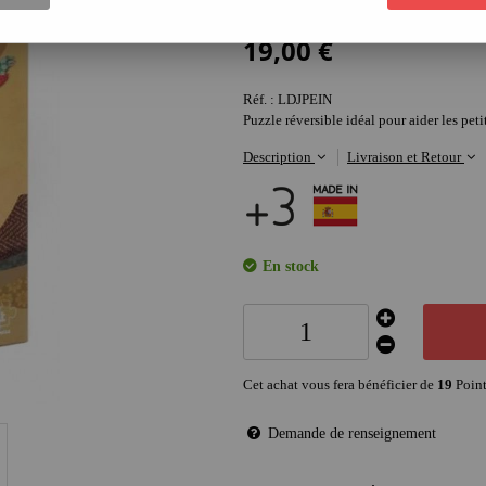
Soyez le premier à donner votre avis !
19
,
00
€
Réf. :
LDJPEIN
Puzzle réversible idéal pour aider les peti
Description
Livraison et Retour
En stock
Cet achat vous fera bénéficier de
19
Point
Demande de renseignement