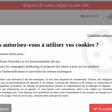
Départ de notre dépôt avant 14h
|
MARQUES
Continuer sans ac
 autorisez-vous à utiliser vos cookies ?
S CREATIFS
PLEIN AIR
SCIENCE & NATURE
MODE 
 seront utiles pour :
iorer l'interface et les fonctionnalités du site
rer les campagnes marketing et proposer des mises à jour sur nos produits
r l'authentification et surveiller les erreurs techniques
okies sont nécessaires à des fins techniques, ils sont donc dispensés de consentement. D'autres, non obligatoi
és pour la personnalisation des annonces et du contenu, la mesure des annonces et du contenu, la connaissance d
oppement de produits, les données de géolocalisation précises et l'identification par le balayage de l'appareil,
cès aux informations sur un appareil. Si vous donnez votre consentement, celui-ci sera valable sur l’ensembl
e revedepan.com. Vous disposez de la possibilité de retirer votre consentement à tout moment en cliquant sur l
e de la page. Pour en savoir plus, consulter notre politique de cookie.
LONDJI Puzzle éducatif Indi
repérage spatial | jeu éducat
igurer
Accepter