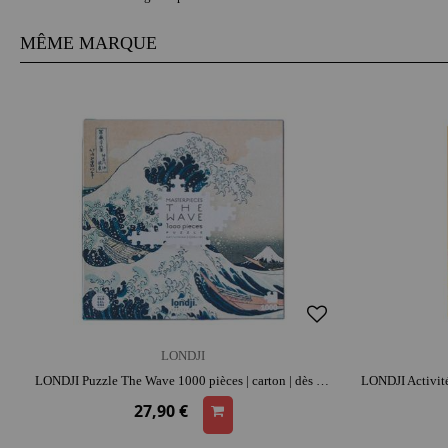
MÊME MARQUE
LONDJI
LONDJI Puzzle The Wave 1000 pièces | carton | dès 12 ans | moment convivial | concentration et repérage spatial | éducatif
27,90 €