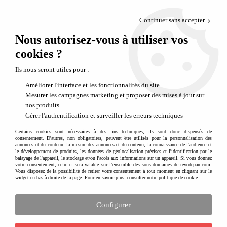
Paiement en 4x sans frais via PayPal
Continuer sans accepter
Livraison en relais offerte dès 69€
Nous autorisez-vous à utiliser vos
0
Départ de notre dépôt avant 14h
cookies ?
Ils nous seront utiles pour :
Améliorer l'interface et les fonctionnalités du site
Mesurer les campagnes marketing et proposer des mises à jour sur
nos produits
Gérer l'authentification et surveiller les erreurs techniques
Certains cookies sont nécessaires à des fins techniques, ils sont donc dispensés de
consentement. D'autres, non obligatoires, peuvent être utilisés pour la personnalisation des
annonces et du contenu, la mesure des annonces et du contenu, la connaissance de l'audience et
le développement de produits, les données de géolocalisation précises et l'identification par le
balayage de l'appareil, le stockage et/ou l'accès aux informations sur un appareil. Si vous donnez
votre consentement, celui-ci sera valable sur l’ensemble des sous-domaines de revedepan.com.
Vous disposez de la possibilité de retirer votre consentement à tout moment en cliquant sur le
widget en bas à droite de la page. Pour en savoir plus, consulter notre politique de cookie.
Configurer