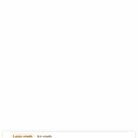
Tous nos prix incluent la TVA - Les frais de port ne sont pas compris - Copyright 2025
- Rêve de Pan - Tous droits réservés
CGV
Mentions Légales & Politique de confidentialité
Plan du site
-
OASIS Projet
OASIS Commerce
Loisirs créatifs
Kit créatifs