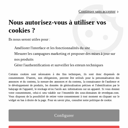
Paiement en 4x sans frais via PayPal
Continuer sans accepter
Livraison en relais offerte dès 69€
Nous autorisez-vous à utiliser vos
0
Départ de notre dépôt avant 14h
cookies ?
Ils nous seront utiles pour :
Améliorer l'interface et les fonctionnalités du site
Mesurer les campagnes marketing et proposer des mises à jour sur
nos produits
Gérer l'authentification et surveiller les erreurs techniques
Certains cookies sont nécessaires à des fins techniques, ils sont donc dispensés de
consentement. D'autres, non obligatoires, peuvent être utilisés pour la personnalisation des
annonces et du contenu, la mesure des annonces et du contenu, la connaissance de l'audience et
le développement de produits, les données de géolocalisation précises et l'identification par le
balayage de l'appareil, le stockage et/ou l'accès aux informations sur un appareil. Si vous donnez
votre consentement, celui-ci sera valable sur l’ensemble des sous-domaines de revedepan.com.
Vous disposez de la possibilité de retirer votre consentement à tout moment en cliquant sur le
widget en bas à droite de la page. Pour en savoir plus, consulter notre politique de cookie.
Configurer