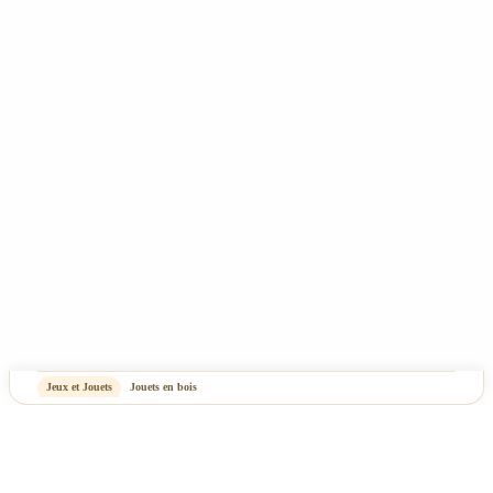
Mentions Légales & Politique de confidentialité
Plan du site
-
OASIS Projet
OASIS Commerce
Jeux et Jouets
Jouets en bois