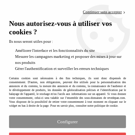
Paiement en 4x sans frais via PayPal
Continuer sans accepter
Livraison en relais offerte dès 69€
Nous autorisez-vous à utiliser vos
0
Départ de notre dépôt avant 14h
cookies ?
Ils nous seront utiles pour :
Améliorer l'interface et les fonctionnalités du site
Mesurer les campagnes marketing et proposer des mises à jour sur
nos produits
Gérer l'authentification et surveiller les erreurs techniques
Certains cookies sont nécessaires à des fins techniques, ils sont donc dispensés de
consentement. D'autres, non obligatoires, peuvent être utilisés pour la personnalisation des
annonces et du contenu, la mesure des annonces et du contenu, la connaissance de l'audience et
le développement de produits, les données de géolocalisation précises et l'identification par le
balayage de l'appareil, le stockage et/ou l'accès aux informations sur un appareil. Si vous donnez
votre consentement, celui-ci sera valable sur l’ensemble des sous-domaines de revedepan.com.
Vous disposez de la possibilité de retirer votre consentement à tout moment en cliquant sur le
widget en bas à droite de la page. Pour en savoir plus, consulter notre politique de cookie.
Configurer