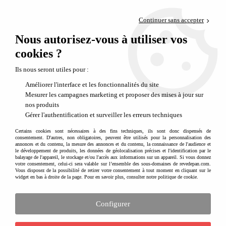
Paiement en 4x sans frais via PayPal
Continuer sans accepter
Livraison en relais offerte dès 69€
Nous autorisez-vous à utiliser vos
0
Départ de notre dépôt avant 14h
cookies ?
Sélection spéciale pour collectivité
Ils nous seront utiles pour :
Améliorer l'interface et les fonctionnalités du site
Mesurer les campagnes marketing et proposer des mises à jour sur
nos produits
Gérer l'authentification et surveiller les erreurs techniques
Certains cookies sont nécessaires à des fins techniques, ils sont donc dispensés de
consentement. D'autres, non obligatoires, peuvent être utilisés pour la personnalisation des
annonces et du contenu, la mesure des annonces et du contenu, la connaissance de l'audience et
le développement de produits, les données de géolocalisation précises et l'identification par le
balayage de l'appareil, le stockage et/ou l'accès aux informations sur un appareil. Si vous donnez
votre consentement, celui-ci sera valable sur l’ensemble des sous-domaines de revedepan.com.
Vous disposez de la possibilité de retirer votre consentement à tout moment en cliquant sur le
widget en bas à droite de la page. Pour en savoir plus, consulter notre politique de cookie.
Configurer
Jeux et petits mobilier adaptés aux