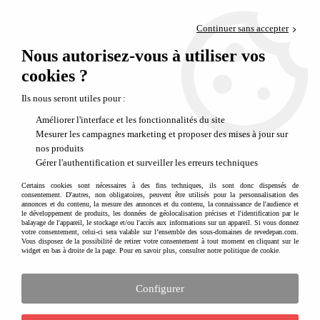
Paiement en 4x sans frais via PayPal
Continuer sans accepter
Livraison en relais offerte dès 69€
Nous autorisez-vous à utiliser vos
0
Départ de notre dépôt avant 14h
cookies ?
Ils nous seront utiles pour :
Améliorer l'interface et les fonctionnalités du site
Mesurer les campagnes marketing et proposer des mises à jour sur
nos produits
Gérer l'authentification et surveiller les erreurs techniques
Certains cookies sont nécessaires à des fins techniques, ils sont donc dispensés de
consentement. D'autres, non obligatoires, peuvent être utilisés pour la personnalisation des
annonces et du contenu, la mesure des annonces et du contenu, la connaissance de l'audience et
le développement de produits, les données de géolocalisation précises et l'identification par le
balayage de l'appareil, le stockage et/ou l'accès aux informations sur un appareil. Si vous donnez
votre consentement, celui-ci sera valable sur l’ensemble des sous-domaines de revedepan.com.
Vous disposez de la possibilité de retirer votre consentement à tout moment en cliquant sur le
widget en bas à droite de la page. Pour en savoir plus, consulter notre politique de cookie.
Configurer