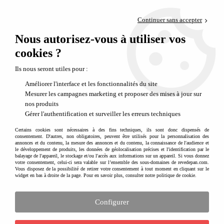
Paiement en 4x sans frais via PayPal
Continuer sans accepter
Livraison en relais offerte dès 69€
Nous autorisez-vous à utiliser vos
0
Départ de notre dépôt avant 14h
cookies ?
Dessiner et colorier : activités créatives pour enfants
Ils nous seront utiles pour :
Améliorer l'interface et les fonctionnalités du site
Mesurer les campagnes marketing et proposer des mises à jour sur
nos produits
Gérer l'authentification et surveiller les erreurs techniques
Certains cookies sont nécessaires à des fins techniques, ils sont donc dispensés de
consentement. D'autres, non obligatoires, peuvent être utilisés pour la personnalisation des
annonces et du contenu, la mesure des annonces et du contenu, la connaissance de l'audience et
le développement de produits, les données de géolocalisation précises et l'identification par le
balayage de l'appareil, le stockage et/ou l'accès aux informations sur un appareil. Si vous donnez
votre consentement, celui-ci sera valable sur l’ensemble des sous-domaines de revedepan.com.
Vous disposez de la possibilité de retirer votre consentement à tout moment en cliquant sur le
widget en bas à droite de la page. Pour en savoir plus, consulter notre politique de cookie.
Configurer
Dessiner et colorier : activités créatives
pour enfants