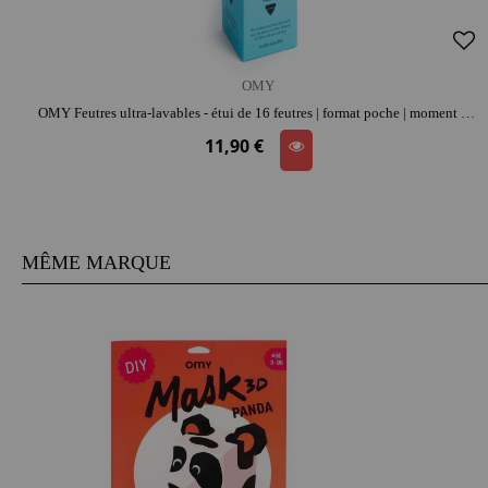
OMY
OMY Feutres ultra-lavables - étui de 16 feutres | format poche | moment créatif apaisant | imagination et précision
11,90 €
MÊME MARQUE