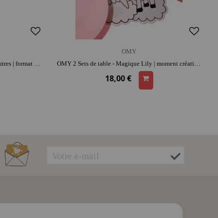
OMY
OMY Feutres Magiques - étui de 16 feutres | format poche | moment créatif apaisant | imagination et précision
OMY 2 Sets de table - Magique Lily | moment créatif apaisant | entretien facile | réutilisable | imagination et précision
18,00 €