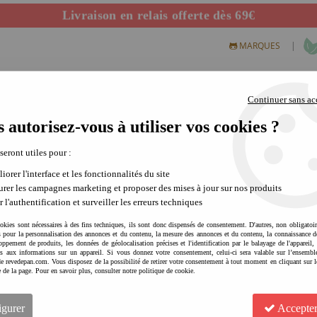
Livraison en relais offerte dès 69€
Départ de notre dépôt avant 14h
|
MARQUES
Continuer sans ac
 autorisez-vous à utiliser vos cookies ?
S CREATIFS
PLEIN AIR
SCIENCE & NATURE
MODE 
 seront utiles pour :
iorer l'interface et les fonctionnalités du site
rer les campagnes marketing et proposer des mises à jour sur nos produits
r l'authentification et surveiller les erreurs techniques
okies sont nécessaires à des fins techniques, ils sont donc dispensés de consentement. D'autres, non obligatoi
és pour la personnalisation des annonces et du contenu, la mesure des annonces et du contenu, la connaissance d
oppement de produits, les données de géolocalisation précises et l'identification par le balayage de l'appareil,
cès aux informations sur un appareil. Si vous donnez votre consentement, celui-ci sera valable sur l’ensembl
e revedepan.com. Vous disposez de la possibilité de retirer votre consentement à tout moment en cliquant sur l
e de la page. Pour en savoir plus, consulter notre politique de cookie.
OMY Poster à colorier - Kid
précision
igurer
Accepter