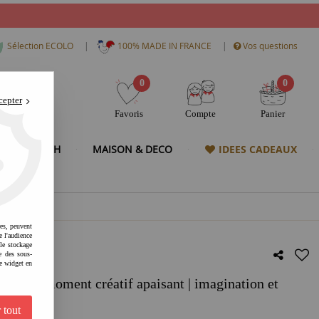
|
|
Sélection ECOLO
100% MADE IN FRANCE
Vos questions
0
0
cepter
Favoris
Compte
Panier
& HIGH TECH
MAISON & DECO
IDEES CADEAUX
res, peuvent
e l'audience
 le stockage
e des sous-
e widget en
s life | moment créatif apaisant | imagination et
 tout