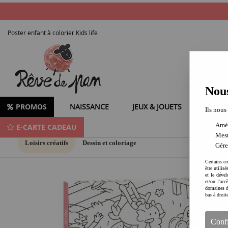
Poster enfant à colorier Kids life
Nous
PROMOS
NAISSANCE
JEUX & JOUETS
LOISIR
Ils nous
Amél
E-CARTE CADEAU
Mesu
Loisirs créatifs
Dessin et coloriage
Gére
Certains co
être utilis
et le dével
et/ou l'ac
domaines d
bas à droit
Conf