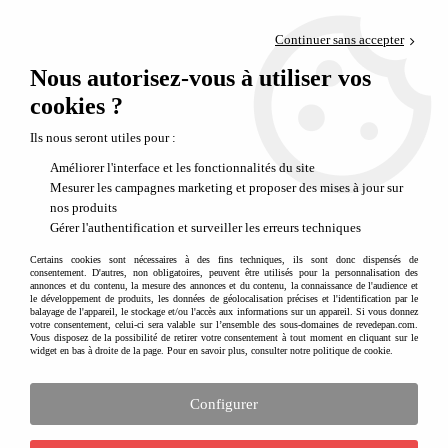
Paiement en 4x sans frais via PayPal
Continuer sans accepter
Livraison en relais offerte dès 69€
Nous autorisez-vous à utiliser vos
0
Départ de notre dépôt avant 14h
cookies ?
Ils nous seront utiles pour :
Améliorer l'interface et les fonctionnalités du site
Mesurer les campagnes marketing et proposer des mises à jour sur
nos produits
Gérer l'authentification et surveiller les erreurs techniques
Certains cookies sont nécessaires à des fins techniques, ils sont donc dispensés de
consentement. D'autres, non obligatoires, peuvent être utilisés pour la personnalisation des
annonces et du contenu, la mesure des annonces et du contenu, la connaissance de l'audience et
le développement de produits, les données de géolocalisation précises et l'identification par le
balayage de l'appareil, le stockage et/ou l'accès aux informations sur un appareil. Si vous donnez
votre consentement, celui-ci sera valable sur l’ensemble des sous-domaines de revedepan.com.
Vous disposez de la possibilité de retirer votre consentement à tout moment en cliquant sur le
widget en bas à droite de la page. Pour en savoir plus, consulter notre politique de cookie.
Configurer