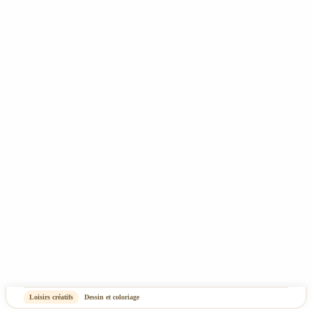
Tous nos prix incluent la TVA - Les frais de port ne sont pas compris - Copyright 2025
- Rêve de Pan - Tous droits réservés
CGV
Mentions Légales & Politique de confidentialité
Plan du site
-
OASIS Projet
OASIS Commerce
Loisirs créatifs
Dessin et coloriage