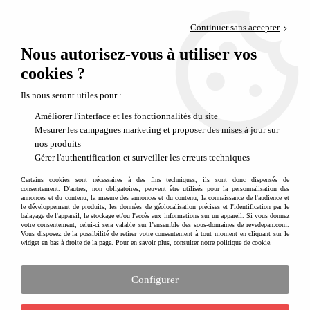
Paiement en 4x sans frais via PayPal
Continuer sans accepter
Livraison en relais offerte dès 69€
Nous autorisez-vous à utiliser vos
0
Départ de notre dépôt avant 14h
cookies ?
Ils nous seront utiles pour :
Améliorer l'interface et les fonctionnalités du site
Mesurer les campagnes marketing et proposer des mises à jour sur
nos produits
Gérer l'authentification et surveiller les erreurs techniques
Certains cookies sont nécessaires à des fins techniques, ils sont donc dispensés de
consentement. D'autres, non obligatoires, peuvent être utilisés pour la personnalisation des
annonces et du contenu, la mesure des annonces et du contenu, la connaissance de l'audience et
le développement de produits, les données de géolocalisation précises et l'identification par le
balayage de l'appareil, le stockage et/ou l'accès aux informations sur un appareil. Si vous donnez
votre consentement, celui-ci sera valable sur l’ensemble des sous-domaines de revedepan.com.
Vous disposez de la possibilité de retirer votre consentement à tout moment en cliquant sur le
widget en bas à droite de la page. Pour en savoir plus, consulter notre politique de cookie.
Configurer