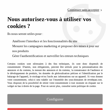
Paiement en 4x sans frais via PayPal
Continuer sans accepter
Livraison en relais offerte dès 69€
Nous autorisez-vous à utiliser vos
0
Départ de notre dépôt avant 14h
cookies ?
Ils nous seront utiles pour :
Améliorer l'interface et les fonctionnalités du site
Mesurer les campagnes marketing et proposer des mises à jour sur
nos produits
Gérer l'authentification et surveiller les erreurs techniques
Certains cookies sont nécessaires à des fins techniques, ils sont donc dispensés de
consentement. D'autres, non obligatoires, peuvent être utilisés pour la personnalisation des
annonces et du contenu, la mesure des annonces et du contenu, la connaissance de l'audience et
le développement de produits, les données de géolocalisation précises et l'identification par le
balayage de l'appareil, le stockage et/ou l'accès aux informations sur un appareil. Si vous donnez
votre consentement, celui-ci sera valable sur l’ensemble des sous-domaines de revedepan.com.
Vous disposez de la possibilité de retirer votre consentement à tout moment en cliquant sur le
widget en bas à droite de la page. Pour en savoir plus, consulter notre politique de cookie.
Configurer