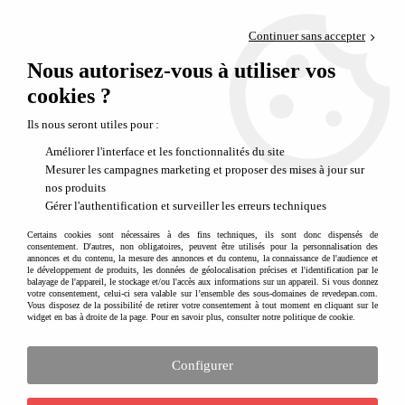
Paiement en 4x sans frais via PayPal
Continuer sans accepter
Livraison en relais offerte dès 69€
Nous autorisez-vous à utiliser vos
0
Départ de notre dépôt avant 14h
cookies ?
Ils nous seront utiles pour :
Améliorer l'interface et les fonctionnalités du site
Mesurer les campagnes marketing et proposer des mises à jour sur
nos produits
Gérer l'authentification et surveiller les erreurs techniques
Certains cookies sont nécessaires à des fins techniques, ils sont donc dispensés de
consentement. D'autres, non obligatoires, peuvent être utilisés pour la personnalisation des
annonces et du contenu, la mesure des annonces et du contenu, la connaissance de l'audience et
le développement de produits, les données de géolocalisation précises et l'identification par le
balayage de l'appareil, le stockage et/ou l'accès aux informations sur un appareil. Si vous donnez
votre consentement, celui-ci sera valable sur l’ensemble des sous-domaines de revedepan.com.
Vous disposez de la possibilité de retirer votre consentement à tout moment en cliquant sur le
widget en bas à droite de la page. Pour en savoir plus, consulter notre politique de cookie.
Configurer