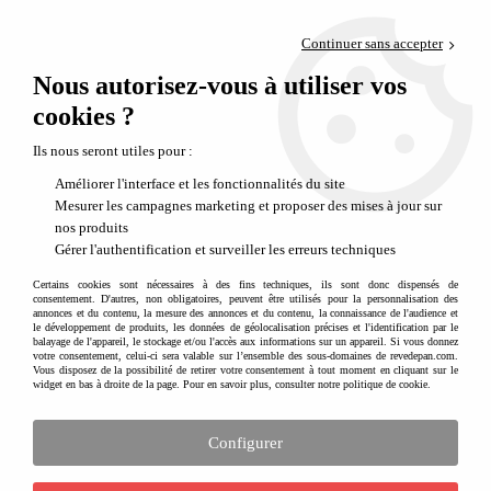
Paiement en 4x sans frais via PayPal
Continuer sans accepter
Livraison en relais offerte dès 69€
Nous autorisez-vous à utiliser vos
0
Départ de notre dépôt avant 14h
cookies ?
Ils nous seront utiles pour :
Améliorer l'interface et les fonctionnalités du site
Mesurer les campagnes marketing et proposer des mises à jour sur
nos produits
Gérer l'authentification et surveiller les erreurs techniques
Certains cookies sont nécessaires à des fins techniques, ils sont donc dispensés de
consentement. D'autres, non obligatoires, peuvent être utilisés pour la personnalisation des
annonces et du contenu, la mesure des annonces et du contenu, la connaissance de l'audience et
le développement de produits, les données de géolocalisation précises et l'identification par le
balayage de l'appareil, le stockage et/ou l'accès aux informations sur un appareil. Si vous donnez
votre consentement, celui-ci sera valable sur l’ensemble des sous-domaines de revedepan.com.
Vous disposez de la possibilité de retirer votre consentement à tout moment en cliquant sur le
widget en bas à droite de la page. Pour en savoir plus, consulter notre politique de cookie.
Configurer