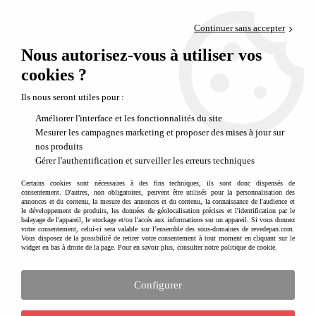
Paiement en 4x sans frais via PayPal
Continuer sans accepter
Livraison en relais offerte dès 69€
Nous autorisez-vous à utiliser vos
0
Départ de notre dépôt avant 14h
cookies ?
Ils nous seront utiles pour :
Améliorer l'interface et les fonctionnalités du site
Mesurer les campagnes marketing et proposer des mises à jour sur
nos produits
Gérer l'authentification et surveiller les erreurs techniques
Certains cookies sont nécessaires à des fins techniques, ils sont donc dispensés de
consentement. D'autres, non obligatoires, peuvent être utilisés pour la personnalisation des
annonces et du contenu, la mesure des annonces et du contenu, la connaissance de l'audience et
le développement de produits, les données de géolocalisation précises et l'identification par le
balayage de l'appareil, le stockage et/ou l'accès aux informations sur un appareil. Si vous donnez
votre consentement, celui-ci sera valable sur l’ensemble des sous-domaines de revedepan.com.
Vous disposez de la possibilité de retirer votre consentement à tout moment en cliquant sur le
widget en bas à droite de la page. Pour en savoir plus, consulter notre politique de cookie.
Configurer