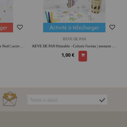
REVE DE PAN
REVE DE PAN Printable - Lettre au Père Noël | activité créative | moment convivial
REVE DE PAN Printable - Colorie l'océan | moment créatif apaisant | imagination et précision
1,00 €