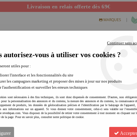
Livraison en relais offerte dès 69€
Départ de notre dépôt avant 14h
|
MARQUES
Continuer sans ac
 autorisez-vous à utiliser vos cookies ?
S CREATIFS
PLEIN AIR
SCIENCE & NATURE
MODE 
 seront utiles pour :
iorer l'interface et les fonctionnalités du site
rer les campagnes marketing et proposer des mises à jour sur nos produits
r l'authentification et surveiller les erreurs techniques
okies sont nécessaires à des fins techniques, ils sont donc dispensés de consentement. D'autres, non obligatoi
és pour la personnalisation des annonces et du contenu, la mesure des annonces et du contenu, la connaissance d
oppement de produits, les données de géolocalisation précises et l'identification par le balayage de l'appareil,
cès aux informations sur un appareil. Si vous donnez votre consentement, celui-ci sera valable sur l’ensembl
e revedepan.com. Vous disposez de la possibilité de retirer votre consentement à tout moment en cliquant sur l
e de la page. Pour en savoir plus, consulter notre politique de cookie.
REVE DE PAN Printable - Pan
sorties | moment convivial
igurer
Accepter