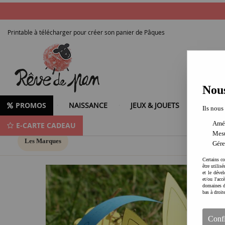
Printable à télécharger pour créer son panier de Pâques
Nous
PROMOS
NAISSANCE
JEUX & JOUETS
LOISIR
Ils nous
Amél
E-CARTE CADEAU
Mesu
Les Marques
Gére
Certains co
être utilis
et le dével
et/ou l'ac
domaines d
bas à droit
Conf