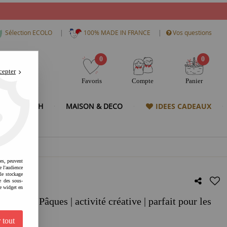
|
|
Sélection ECOLO
100% MADE IN FRANCE
Vos questions
0
0
cepter
Favoris
Compte
Panier
& HIGH TECH
MAISON & DECO
IDEES CADEAUX
res, peuvent
e l'audience
 le stockage
e des sous-
e widget en
ier de Pâques | activité créative | parfait pour les
 tout