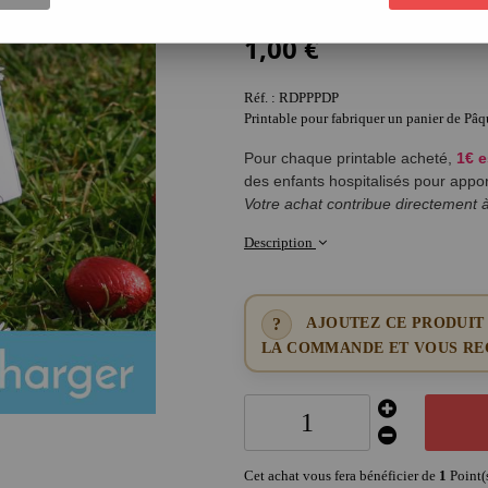
2
Avis
1
,
00
€
Réf. :
RDPPPDP
Printable pour fabriquer un panier de Pâqu
Pour chaque printable acheté,
1€ e
des enfants hospitalisés pour appor
Votre achat contribue directement à 
Description
AJOUTEZ CE PRODUIT
LA COMMANDE ET VOUS REC
Cet achat vous fera bénéficier de
1
Point(