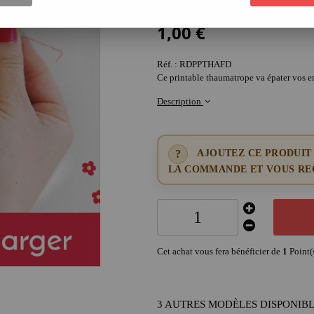
Soyez le premier à donner votre avis !
1
,
00
€
Réf. :
RDPPTHAFD
Ce printable thaumatrope va épater vos en
Description
AJOUTEZ CE PRODUIT
LA COMMANDE ET VOUS REC
Cet achat vous fera bénéficier de
1
Point(
3 AUTRES MODÈLES DISPONIB