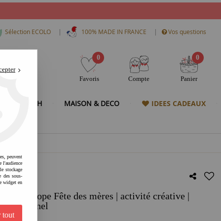
|
|
Sélection ECOLO
100% MADE IN FRANCE
Vos questions
0
0
cepter
Favoris
Compte
Panier
& HIGH TECH
MAISON & DECO
IDEES CADEAUX
res, peuvent
e l'audience
 le stockage
e des sous-
e widget en
aumatrope Fête des mères | activité créative |
énérationnel
 tout