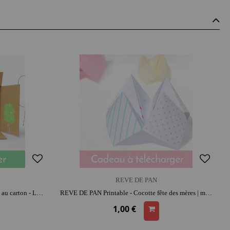
REVE DE PAN
REVE DE PAN Printable - Seconde vie au carton - La Classe | moment créatif apaisant | histoires et jeu narratif
REVE DE PAN Printable - Cocotte fête des mères | moment créatif apaisant | moment convivial
1,00 €