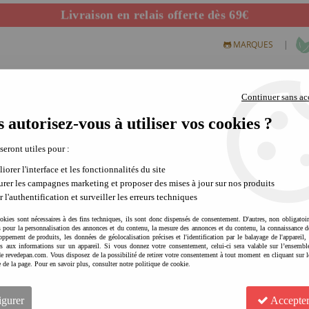
Livraison en relais offerte dès 69€
Départ de notre dépôt avant 14h
|
MARQUES
Continuer sans ac
 autorisez-vous à utiliser vos cookies ?
S CREATIFS
PLEIN AIR
SCIENCE & NATURE
MODE 
 seront utiles pour :
iorer l'interface et les fonctionnalités du site
rer les campagnes marketing et proposer des mises à jour sur nos produits
r l'authentification et surveiller les erreurs techniques
okies sont nécessaires à des fins techniques, ils sont donc dispensés de consentement. D'autres, non obligatoi
és pour la personnalisation des annonces et du contenu, la mesure des annonces et du contenu, la connaissance d
oppement de produits, les données de géolocalisation précises et l'identification par le balayage de l'appareil,
cès aux informations sur un appareil. Si vous donnez votre consentement, celui-ci sera valable sur l’ensembl
e revedepan.com. Vous disposez de la possibilité de retirer votre consentement à tout moment en cliquant sur l
e de la page. Pour en savoir plus, consulter notre politique de cookie.
REVE DE PAN Printable - Th
moment convivial et interg
igurer
Accepter