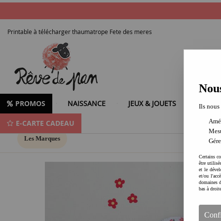
Printable à télécharger thaumatrope Fete des meres
Nous
PROMOS
NAISSANCE
JEUX & JOUETS
LOISIR
Ils nous
Amél
E-CARTE CADEAU
Mesu
Les Marques
Gére
Certains co
être utilis
et le dével
et/ou l'ac
domaines d
bas à droit
Conf