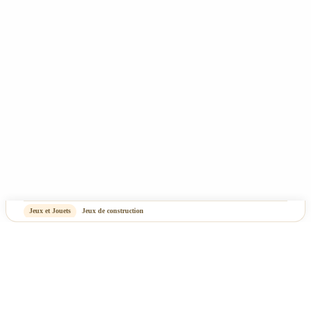
-
OASIS Projet
OASIS Commerce
Jeux et Jouets
Jeux de construction