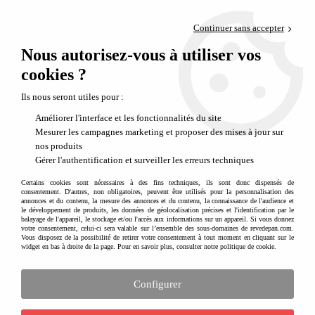
Paiement en 4x sans frais via PayPal
Continuer sans accepter
Livraison en relais offerte dès 69€
Nous autorisez-vous à utiliser vos
0
Départ de notre dépôt avant 14h
cookies ?
Ils nous seront utiles pour :
Améliorer l'interface et les fonctionnalités du site
Mesurer les campagnes marketing et proposer des mises à jour sur
nos produits
Gérer l'authentification et surveiller les erreurs techniques
Certains cookies sont nécessaires à des fins techniques, ils sont donc dispensés de
consentement. D'autres, non obligatoires, peuvent être utilisés pour la personnalisation des
annonces et du contenu, la mesure des annonces et du contenu, la connaissance de l'audience et
le développement de produits, les données de géolocalisation précises et l'identification par le
balayage de l'appareil, le stockage et/ou l'accès aux informations sur un appareil. Si vous donnez
votre consentement, celui-ci sera valable sur l’ensemble des sous-domaines de revedepan.com.
Vous disposez de la possibilité de retirer votre consentement à tout moment en cliquant sur le
widget en bas à droite de la page. Pour en savoir plus, consulter notre politique de cookie.
Configurer