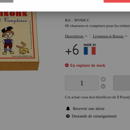
5
,
80
€
Réf. :
MV66CC
66 chansons et comptines pour les enfants
Description
Livraison et Retour
En rupture de stock
Cet achat vous fera bénéficier de
5
Point(
Recevoir une alerte
Demande de renseignement