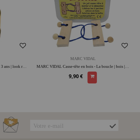
MARC VIDAL
MARC VIDAL 8 craies de trottoir | dès 3 ans | look rétro | dessins extérieurs et marelle | imagination et créativité
MARC VIDAL Casse-tête en bois - La boucle | bois | look rétro | format poche
9,90 €