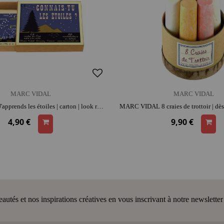
MARC VIDAL
MARC VIDAL
MARC VIDAL J'apprends les étoiles | carton | look rétro | format poche | moment convivial et intergénérationnel | jeu éducatif
4,90 €
9,90 €
tés et nos inspirations créatives en vous inscrivant à notre newsletter