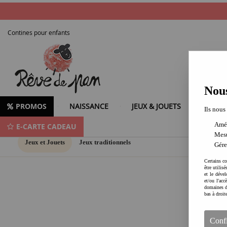
Contines pour enfants
Nous
PROMOS
NAISSANCE
JEUX & JOUETS
LOISIR
Ils nous
Amél
E-CARTE CADEAU
Mesu
Jeux et Jouets
Jeux traditionnels
Gére
Certains co
être utilis
et le dével
et/ou l'ac
domaines d
bas à droit
Conf