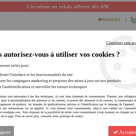
Livraison en relais offerte dès 69€
Départ de notre dépôt avant 14h
|
MARQUES
Continuer sans ac
 autorisez-vous à utiliser vos cookies ?
S CREATIFS
PLEIN AIR
SCIENCE & NATURE
MODE 
 seront utiles pour :
iorer l'interface et les fonctionnalités du site
rer les campagnes marketing et proposer des mises à jour sur nos produits
r l'authentification et surveiller les erreurs techniques
okies sont nécessaires à des fins techniques, ils sont donc dispensés de consentement. D'autres, non obligatoi
és pour la personnalisation des annonces et du contenu, la mesure des annonces et du contenu, la connaissance d
oppement de produits, les données de géolocalisation précises et l'identification par le balayage de l'appareil,
cès aux informations sur un appareil. Si vous donnez votre consentement, celui-ci sera valable sur l’ensembl
e revedepan.com. Vous disposez de la possibilité de retirer votre consentement à tout moment en cliquant sur l
e de la page. Pour en savoir plus, consulter notre politique de cookie.
MARC VIDAL 66 chansons et 
4
Avis
igurer
Accepter