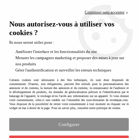
Paiement en 4x sans frais via PayPal
Continuer sans accepter
Livraison en relais offerte dès 69€
Nous autorisez-vous à utiliser vos
0
Départ de notre dépôt avant 14h
cookies ?
Ils nous seront utiles pour :
Améliorer l'interface et les fonctionnalités du site
Mesurer les campagnes marketing et proposer des mises à jour sur
nos produits
Gérer l'authentification et surveiller les erreurs techniques
Certains cookies sont nécessaires à des fins techniques, ils sont donc dispensés de
consentement. D'autres, non obligatoires, peuvent être utilisés pour la personnalisation des
annonces et du contenu, la mesure des annonces et du contenu, la connaissance de l'audience et
le développement de produits, les données de géolocalisation précises et l'identification par le
balayage de l'appareil, le stockage et/ou l'accès aux informations sur un appareil. Si vous donnez
votre consentement, celui-ci sera valable sur l’ensemble des sous-domaines de revedepan.com.
Vous disposez de la possibilité de retirer votre consentement à tout moment en cliquant sur le
widget en bas à droite de la page. Pour en savoir plus, consulter notre politique de cookie.
Configurer