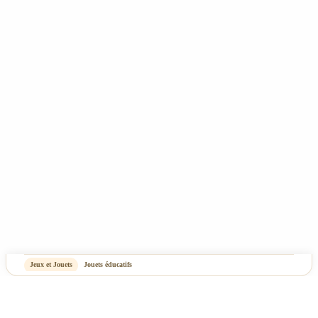
CGV
Mentions Légales & Politique de confidentialité
Plan du site
-
OASIS Projet
OASIS Commerce
Jeux et Jouets
Jouets éducatifs