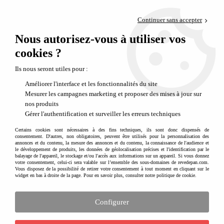
Paiement en 4x sans frais via PayPal
Continuer sans accepter
Livraison en relais offerte dès 69€
Nous autorisez-vous à utiliser vos
0
Départ de notre dépôt avant 14h
cookies ?
Ils nous seront utiles pour :
Améliorer l'interface et les fonctionnalités du site
Mesurer les campagnes marketing et proposer des mises à jour sur
nos produits
Gérer l'authentification et surveiller les erreurs techniques
Certains cookies sont nécessaires à des fins techniques, ils sont donc dispensés de
consentement. D'autres, non obligatoires, peuvent être utilisés pour la personnalisation des
annonces et du contenu, la mesure des annonces et du contenu, la connaissance de l'audience et
le développement de produits, les données de géolocalisation précises et l'identification par le
balayage de l'appareil, le stockage et/ou l'accès aux informations sur un appareil. Si vous donnez
votre consentement, celui-ci sera valable sur l’ensemble des sous-domaines de revedepan.com.
Vous disposez de la possibilité de retirer votre consentement à tout moment en cliquant sur le
widget en bas à droite de la page. Pour en savoir plus, consulter notre politique de cookie.
Configurer