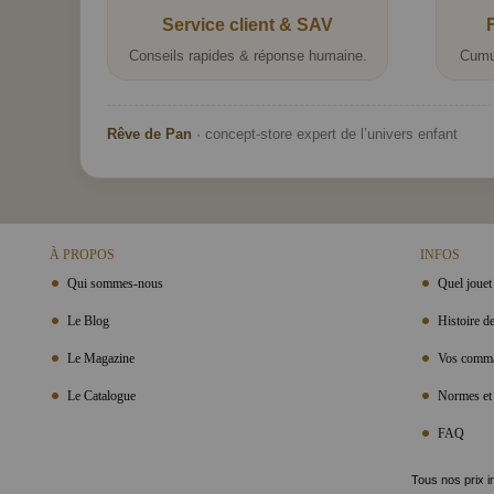
Service client & SAV
Conseils rapides & réponse humaine.
Cumu
Rêve de Pan
· concept-store expert de l’univers enfant
À PROPOS
INFOS
Qui sommes-nous
Quel jouet 
Le Blog
Histoire de
Le Magazine
Vos comma
Le Catalogue
Normes et 
FAQ
Tous nos prix i