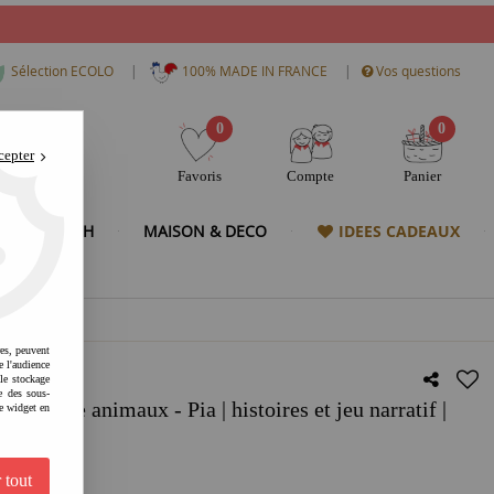
|
|
Sélection ECOLO
100% MADE IN FRANCE
Vos questions
0
0
cepter
Favoris
Compte
Panier
& HIGH TECH
MAISON & DECO
IDEES CADEAUX
res, peuvent
e l'audience
 le stockage
e des sous-
ousse animaux - Pia | histoires et jeu narratif |
e widget en
ité
 tout