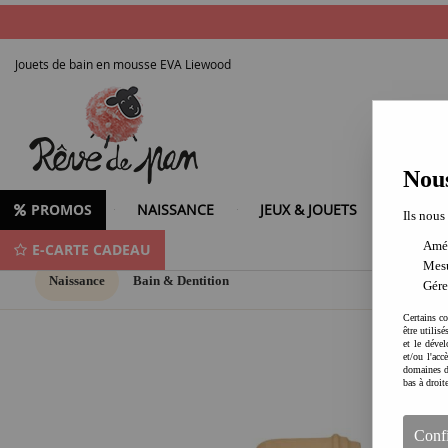
Jouets de bain en mousse EVA Liewood
Nous
PROMOS
NAISSANCE
JEUX & JOUETS
LOISIR
Ils nous
Amél
E-CARTE CADEAU
Mesu
Naissance
Bain & Dentition
Gére
Certains co
être utilis
et le dével
et/ou l'ac
domaines d
bas à droit
Conf