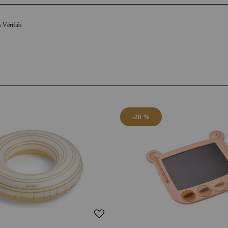
s Vérifiés
-20 %