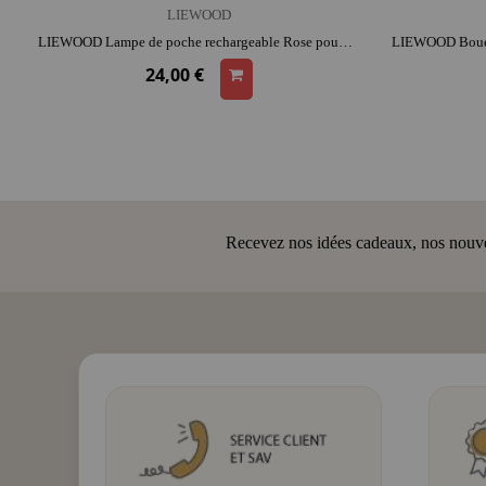
LIEWOOD
LIEWOOD Lampe de poche rechargeable Rose poudré - Gry | silicone | format poche | activité plein air | rassure au coucher
24,00 €
Recevez nos idées cadeaux, nos nouveau