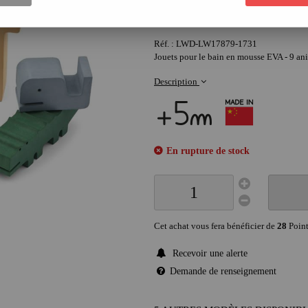
28
,
00
€
Réf. :
LWD-LW17879-1731
Jouets pour le bain en mousse EVA - 9 an
Description
En rupture de stock
Cet achat vous fera bénéficier de
28
Point
Recevoir une alerte
Demande de renseignement