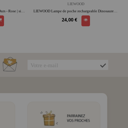
LIEWOOD
LIEWOOD Ardoise magique Venzora Ours - Rose | silicone | dès 3 ans | activité créative | imagination et précision
LIEWOOD Lampe de poche rechargeable Dinosaures - Gry | silicone | format poche | activité plein air | rassure au coucher
24,00 €