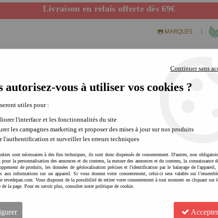
Départ de notre dépôt avant 14h
|
MARQUES
Continuer sans ac
 autorisez-vous à utiliser vos cookies ?
S CREATIFS
PLEIN AIR
SCIENCE & NATURE
MODE 
 seront utiles pour :
iorer l'interface et les fonctionnalités du site
rer les campagnes marketing et proposer des mises à jour sur nos produits
r l'authentification et surveiller les erreurs techniques
okies sont nécessaires à des fins techniques, ils sont donc dispensés de consentement. D'autres, non obligatoi
és pour la personnalisation des annonces et du contenu, la mesure des annonces et du contenu, la connaissance d
oppement de produits, les données de géolocalisation précises et l'identification par le balayage de l'appareil,
cès aux informations sur un appareil. Si vous donnez votre consentement, celui-ci sera valable sur l’ensembl
LIEWOOD Jouets de bain en m
e revedepan.com. Vous disposez de la possibilité de retirer votre consentement à tout moment en cliquant sur l
e de la page. Pour en savoir plus, consulter notre politique de cookie.
moment détente et complic
1
Avis
igurer
Accepter