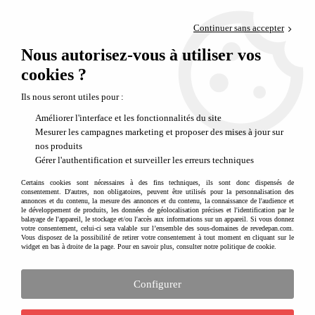
Paiement en 4x sans frais via PayPal
Continuer sans accepter
Livraison en relais offerte dès 69€
Nous autorisez-vous à utiliser vos
0
Départ de notre dépôt avant 14h
cookies ?
Ils nous seront utiles pour :
Améliorer l'interface et les fonctionnalités du site
Mesurer les campagnes marketing et proposer des mises à jour sur
nos produits
Gérer l'authentification et surveiller les erreurs techniques
Certains cookies sont nécessaires à des fins techniques, ils sont donc dispensés de
consentement. D'autres, non obligatoires, peuvent être utilisés pour la personnalisation des
annonces et du contenu, la mesure des annonces et du contenu, la connaissance de l'audience et
le développement de produits, les données de géolocalisation précises et l'identification par le
balayage de l'appareil, le stockage et/ou l'accès aux informations sur un appareil. Si vous donnez
votre consentement, celui-ci sera valable sur l’ensemble des sous-domaines de revedepan.com.
Vous disposez de la possibilité de retirer votre consentement à tout moment en cliquant sur le
widget en bas à droite de la page. Pour en savoir plus, consulter notre politique de cookie.
Configurer