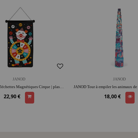
JANOD
JANOD
JANOD Jeu de Fléchettes Magnétiques Cirque | plastique | dès 3 ans | coordination et précision | moment convivial
22,90 €
18,00 €