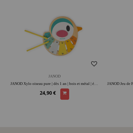
JANOD
JANOD Xylo oiseau pure | dès 1 an | bois et métal | éveil musical et sens du rythme | coordination et écoute
24,90 €