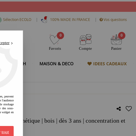
|
|
Sélection ECOLO
100% MADE IN FRANCE
Vos questions
0
0
cepter
Favoris
Compte
Panier
& HIGH TECH
MAISON & DECO
IDEES CADEAUX
res, peuvent
e l'audience
 le stockage
e des sous-
e widget en
e magnétique | bois | dès 3 ans | concentration et
if
 tout