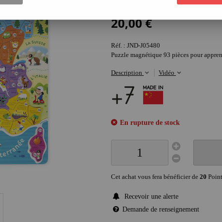
Soyez le premier à donner votre avis !
20
,
00
€
Réf. :
JND-J05480
Puzzle magnétique 93 pièces pour apprend
Description
Vidéo
En rupture de stock
Cet achat vous fera bénéficier de
20
Point
Recevoir une alerte
Demande de renseignement