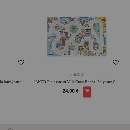
JANOD
JANOD Tour à empiler les animaux de la forêt | carton | dès 1 ans | apprentissage de l'équilibre | coordination et confiance
JANOD Tapis circuit Ville Cross Roads | Polyester Caoutchouc | Imagination
24,90 €