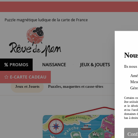
Puzzle magnétique ludique de la carte de France
Nous
PROMOS
NAISSANCE
JEUX & JOUETS
LOISIR
Ils nous
Amél
E-CARTE CADEAU
Mesu
Jeux et Jouets
Puzzles, maquettes et casse-têtes
Gére
Certains co
être utilis
et le dével
et/ou l'ac
domaines d
bas à droit
Conf