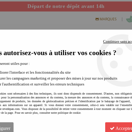
Départ de notre dépôt avant 14h
|
MARQUES
Continuer sans ac
 autorisez-vous à utiliser vos cookies ?
S CREATIFS
PLEIN AIR
SCIENCE & NATURE
MODE 
 seront utiles pour :
iorer l'interface et les fonctionnalités du site
rer les campagnes marketing et proposer des mises à jour sur nos produits
r l'authentification et surveiller les erreurs techniques
okies sont nécessaires à des fins techniques, ils sont donc dispensés de consentement. D'autres, non obligatoi
és pour la personnalisation des annonces et du contenu, la mesure des annonces et du contenu, la connaissance d
oppement de produits, les données de géolocalisation précises et l'identification par le balayage de l'appareil,
cès aux informations sur un appareil. Si vous donnez votre consentement, celui-ci sera valable sur l’ensembl
e revedepan.com. Vous disposez de la possibilité de retirer votre consentement à tout moment en cliquant sur l
e de la page. Pour en savoir plus, consulter notre politique de cookie.
JANOD Puzzle Carte de Franc
repérage spatial | jeu éducat
igurer
Accepter