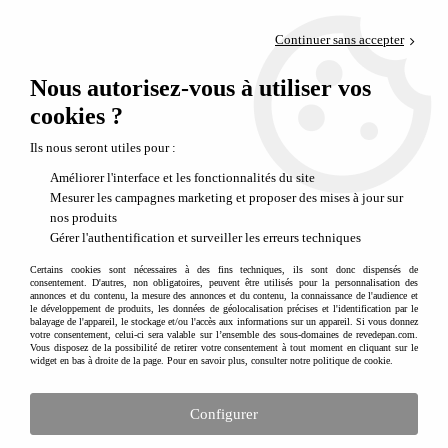
Paiement en 4x sans frais via PayPal
Continuer sans accepter
Livraison en relais offerte dès 69€
0
Nous autorisez-vous à utiliser vos
Départ de notre dépôt avant 14h
cookies ?
Jeux éducatifs pour découvrir les sciences et la nature.
Ils nous seront utiles pour :
Améliorer l'interface et les fonctionnalités du site
Mesurer les campagnes marketing et proposer des mises à jour sur
nos produits
Gérer l'authentification et surveiller les erreurs techniques
Certains cookies sont nécessaires à des fins techniques, ils sont donc dispensés de
consentement. D'autres, non obligatoires, peuvent être utilisés pour la personnalisation des
annonces et du contenu, la mesure des annonces et du contenu, la connaissance de l'audience et
le développement de produits, les données de géolocalisation précises et l'identification par le
balayage de l'appareil, le stockage et/ou l'accès aux informations sur un appareil. Si vous donnez
votre consentement, celui-ci sera valable sur l’ensemble des sous-domaines de revedepan.com.
Vous disposez de la possibilité de retirer votre consentement à tout moment en cliquant sur le
widget en bas à droite de la page. Pour en savoir plus, consulter notre politique de cookie.
Des expériences surprenantes à partager
Configurer
avec les enfants