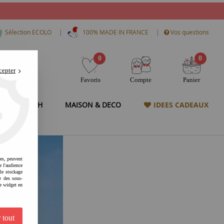
|
|
Sélection ECOLO
100% MADE IN FRANCE
Vos questions
0
0
cepter
Favoris
Compte
Panier
& HIGH TECH
MAISON & DECO
IDEES CADEAUX
res, peuvent
e l'audience
 le stockage
e des sous-
e widget en
 tout