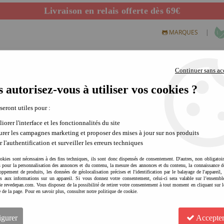
Livraison en relais offerte dès 69€
Départ de notre dépôt avant 14h
|
MARQUES
Continuer sans ac
 autorisez-vous à utiliser vos cookies ?
S CREATIFS
PLEIN AIR
SCIENCE & NATURE
MODE 
 seront utiles pour :
iorer l'interface et les fonctionnalités du site
rer les campagnes marketing et proposer des mises à jour sur nos produits
r l'authentification et surveiller les erreurs techniques
okies sont nécessaires à des fins techniques, ils sont donc dispensés de consentement. D'autres, non obligatoi
és pour la personnalisation des annonces et du contenu, la mesure des annonces et du contenu, la connaissance d
oppement de produits, les données de géolocalisation précises et l'identification par le balayage de l'appareil,
cès aux informations sur un appareil. Si vous donnez votre consentement, celui-ci sera valable sur l’ensembl
e revedepan.com. Vous disposez de la possibilité de retirer votre consentement à tout moment en cliquant sur l
e de la page. Pour en savoir plus, consulter notre politique de cookie.
igurer
Accepter