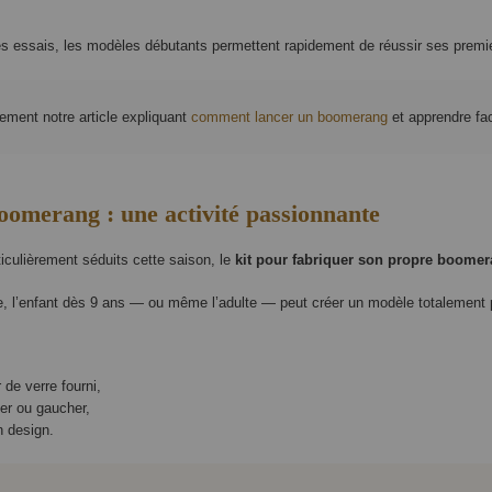
s essais, les modèles débutants permettent rapidement de réussir ses premie
lement notre article expliquant
comment lancer un boomerang
et apprendre fa
oomerang : une activité passionnante
iculièrement séduits cette saison, le
kit pour fabriquer son propre boome
e, l’enfant dès 9 ans — ou même l’adulte — peut créer un modèle totalement 
 de verre fourni,
ier ou gaucher,
n design.