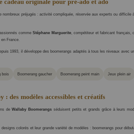
 cadeau originale pour pré-ado et ado
 nombreux préjugés : activité compliquée, réservée aux experts ou difficile à 
 passionnés comme
Stéphane Marguerite
, compétiteur et fabricant français
 en France.
s depuis 1993, il développe des boomerangs adaptés à tous les niveaux avec une
 bois
Boomerang gaucher
Boomerang peint main
Jeux plein air
: des modèles accessibles et créatifs
ions de
Wallaby Boomerangs
séduisent petits et grands grâce à leurs mod
s designs colorés et leur grande variété de modèles : boomerangs pour débu