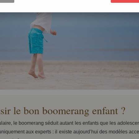
ir le bon boomerang enfant ?
culaire, le boomerang séduit autant les enfants que les adolesce
 uniquement aux experts : il existe aujourd’hui des modèles acce