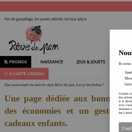
Pas de gaspillage, les jouets abîmés ont leur place
Nous
PROMOS
NAISSANCE
JEUX & JOUETS
LOISIR
Ils nous
Amél
E-CARTE CADEAU
Pour donner une seconde vie aux jouets déclassés : les p'tits bobos de Rêve 
Mesu
Gére
Une nouveauté est arrivée chez Rêve de pan, Les p’tits bobos !
Certains co
Une page dédiée aux bonnes affa
être utilis
et le dével
et/ou l'ac
des économies et un geste éco
domaines d
bas à droit
cadeaux enfants.
Conf