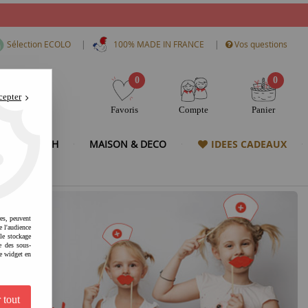
|
|
Sélection ECOLO
100% MADE IN FRANCE
Vos questions
0
0
cepter
Favoris
Compte
Panier
& HIGH TECH
MAISON & DECO
IDEES CADEAUX
res, peuvent
e l'audience
 le stockage
e des sous-
e widget en
 tout