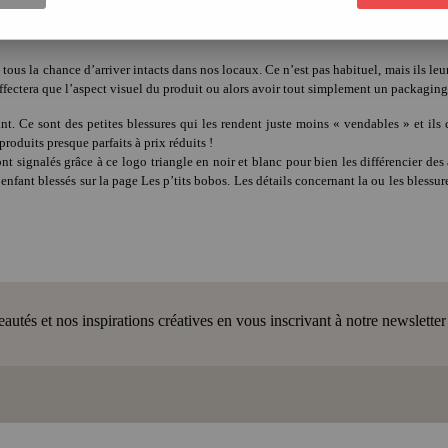
tous la chance d’arriver intacts dans nos locaux. Ce n’est pas habituel, mais ils leu
affectera que l’aspect visuel du produit ou alors avoir tout simplement un packaging 
fant. Ce sont des petites blessures qui les rendent juste moins « vendables » et i
produits presque parfaits à prix réduits !
 sont signalés grâce à ce logo triangle en noir et blanc pour bien les différencier d
enfant blessés sur la page Les p’tits bobos. Les détails concernant la ou les blessur
tés et nos inspirations créatives en vous inscrivant à notre newsletter