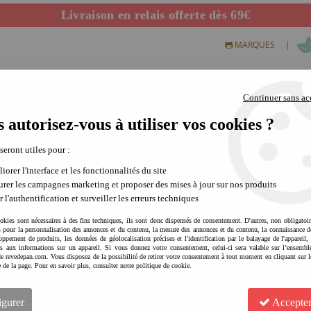
Livraison en relais offerte dès 69€
Départ de notre dépôt avant 14h
|
MARQUES
Continuer sans ac
 autorisez-vous à utiliser vos cookies ?
S CREATIFS
PLEIN AIR
SCIENCE & NATURE
MODE 
 seront utiles pour :
iorer l'interface et les fonctionnalités du site
de Pan
rer les campagnes marketing et proposer des mises à jour sur nos produits
r l'authentification et surveiller les erreurs techniques
okies sont nécessaires à des fins techniques, ils sont donc dispensés de consentement. D'autres, non obligatoi
ires pour faire
és pour la personnalisation des annonces et du contenu, la mesure des annonces et du contenu, la connaissance d
oppement de produits, les données de géolocalisation précises et l'identification par le balayage de l'appareil,
cès aux informations sur un appareil. Si vous donnez votre consentement, celui-ci sera valable sur l’ensembl
logique sur vos
e revedepan.com. Vous disposez de la possibilité de retirer votre consentement à tout moment en cliquant sur l
e de la page. Pour en savoir plus, consulter notre politique de cookie.
igurer
Accepter