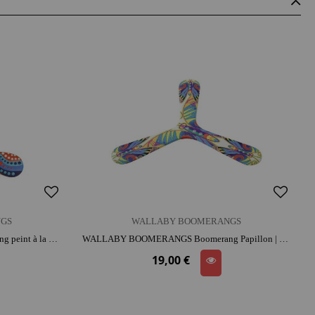
GS
WALLABY BOOMERANGS
WALLABY BOOMERANGS Boomerang peint à la main Canberra | bois | dès 9 ans | activité plein air
WALLABY BOOMERANGS Boomerang Papillon | bois | dès 9 ans | activité plein air
19,00 €