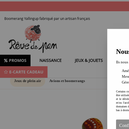
Boomerang Yallingup fabriqué par un artisan français
Nous
PROMOS
NAISSANCE
JEUX & JOUETS
LOISIR
Ils nous
Amél
E-CARTE CADEAU
Mesu
Jeux de plein air
Avions et boomerangs
Gére
Certains co
être utilis
et le dével
et/ou l'ac
domaines d
bas à droit
Conf