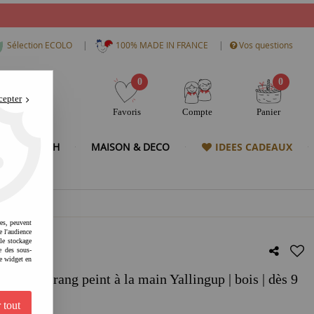
|
|
Sélection ECOLO
100% MADE IN FRANCE
Vos questions
0
0
cepter
Favoris
Compte
Panier
& HIGH TECH
MAISON & DECO
IDEES CADEAUX
res, peuvent
e l'audience
 le stockage
e des sous-
e widget en
erang peint à la main Yallingup | bois | dès 9
 tout