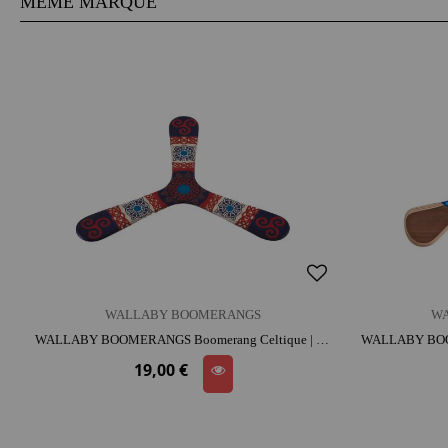
MÊME MARQUE
WALLABY BOOMERANGS
W
WALLABY BOOMERANGS Boomerang Celtique | bois | dès 9 ans | activité plein air
19,00 €