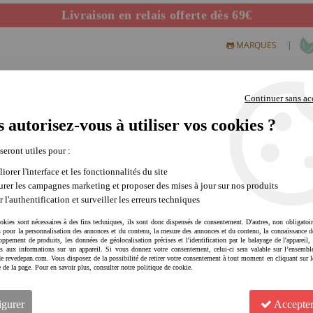
Livraison en relais offerte dès 69€
Départ de notre dépôt avant 14h
|
MARQUES
Continuer sans ac
 autorisez-vous à utiliser vos cookies ?
S CREATIFS
PLEIN AIR
SCIENCE & NATURE
MODE 
 seront utiles pour :
iorer l'interface et les fonctionnalités du site
rer les campagnes marketing et proposer des mises à jour sur nos produits
r l'authentification et surveiller les erreurs techniques
okies sont nécessaires à des fins techniques, ils sont donc dispensés de consentement. D'autres, non obligatoi
és pour la personnalisation des annonces et du contenu, la mesure des annonces et du contenu, la connaissance d
oppement de produits, les données de géolocalisation précises et l'identification par le balayage de l'appareil,
cès aux informations sur un appareil. Si vous donnez votre consentement, celui-ci sera valable sur l’ensembl
e revedepan.com. Vous disposez de la possibilité de retirer votre consentement à tout moment en cliquant sur l
e de la page. Pour en savoir plus, consulter notre politique de cookie.
WALLABY BOOMERANGS Boom
ans | activité plein air
igurer
Accepter