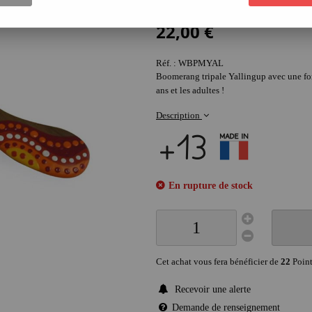
1
Avis
22
,
00
€
Réf. :
WBPMYAL
Boomerang tripale Yallingup avec une form
ans et les adultes !
Description
En rupture de stock
Cet achat vous fera bénéficier de
22
Point
Recevoir une alerte
Demande de renseignement