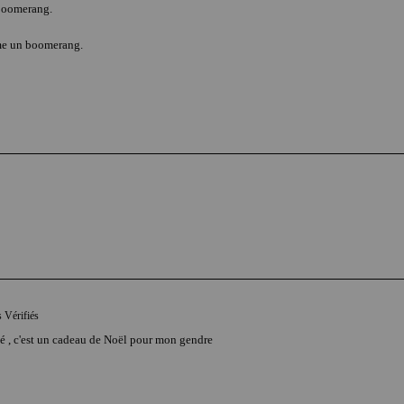
 boomerang.
e un boomerang
.
s Vérifiés
lisé , c'est un cadeau de Noël pour mon gendre