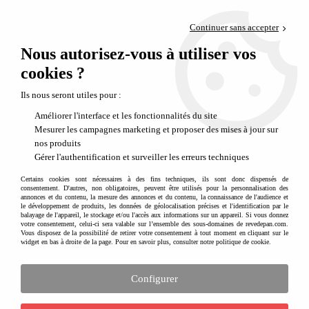
Paiement en 4x sans frais via PayPal
Continuer sans accepter
Livraison en relais offerte dès 69€
Nous autorisez-vous à utiliser vos
0
Départ de notre dépôt avant 14h
cookies ?
Ils nous seront utiles pour :
Améliorer l'interface et les fonctionnalités du site
Mesurer les campagnes marketing et proposer des mises à jour sur
nos produits
Gérer l'authentification et surveiller les erreurs techniques
Certains cookies sont nécessaires à des fins techniques, ils sont donc dispensés de
consentement. D'autres, non obligatoires, peuvent être utilisés pour la personnalisation des
annonces et du contenu, la mesure des annonces et du contenu, la connaissance de l'audience et
le développement de produits, les données de géolocalisation précises et l'identification par le
balayage de l'appareil, le stockage et/ou l'accès aux informations sur un appareil. Si vous donnez
votre consentement, celui-ci sera valable sur l’ensemble des sous-domaines de revedepan.com.
Vous disposez de la possibilité de retirer votre consentement à tout moment en cliquant sur le
widget en bas à droite de la page. Pour en savoir plus, consulter notre politique de cookie.
Configurer