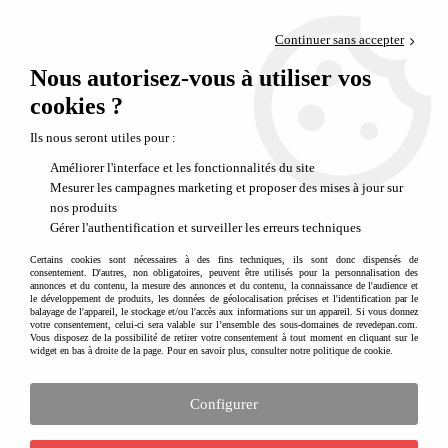
Paiement en 4x sans frais via PayPal
Continuer sans accepter
Livraison en relais offerte dès 69€
Nous autorisez-vous à utiliser vos
0
Départ de notre dépôt avant 14h
cookies ?
CHACHA, les petits jouets de notre enfance
Ils nous seront utiles pour :
Améliorer l'interface et les fonctionnalités du site
Mesurer les campagnes marketing et proposer des mises à jour sur
nos produits
Gérer l'authentification et surveiller les erreurs techniques
Certains cookies sont nécessaires à des fins techniques, ils sont donc dispensés de
consentement. D'autres, non obligatoires, peuvent être utilisés pour la personnalisation des
annonces et du contenu, la mesure des annonces et du contenu, la connaissance de l'audience et
le développement de produits, les données de géolocalisation précises et l'identification par le
balayage de l'appareil, le stockage et/ou l'accès aux informations sur un appareil. Si vous donnez
votre consentement, celui-ci sera valable sur l’ensemble des sous-domaines de revedepan.com.
Vous disposez de la possibilité de retirer votre consentement à tout moment en cliquant sur le
widget en bas à droite de la page. Pour en savoir plus, consulter notre politique de cookie.
Configurer