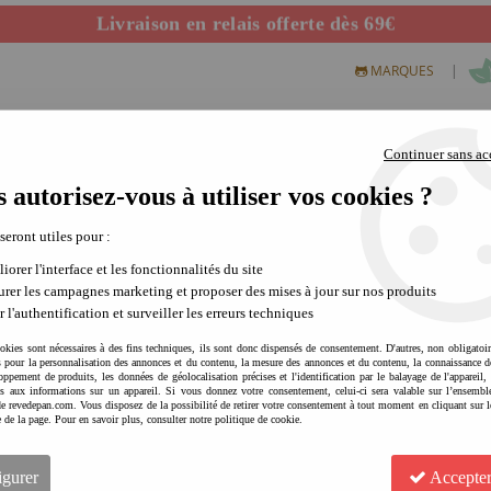
Livraison en relais offerte dès 69€
Départ de notre dépôt avant 14h
|
MARQUES
Continuer sans ac
 autorisez-vous à utiliser vos cookies ?
S CREATIFS
PLEIN AIR
SCIENCE & NATURE
MODE 
 seront utiles pour :
iorer l'interface et les fonctionnalités du site
rer les campagnes marketing et proposer des mises à jour sur nos produits
r l'authentification et surveiller les erreurs techniques
okies sont nécessaires à des fins techniques, ils sont donc dispensés de consentement. D'autres, non obligatoi
és pour la personnalisation des annonces et du contenu, la mesure des annonces et du contenu, la connaissance d
oppement de produits, les données de géolocalisation précises et l'identification par le balayage de l'appareil,
cès aux informations sur un appareil. Si vous donnez votre consentement, celui-ci sera valable sur l’ensembl
e revedepan.com. Vous disposez de la possibilité de retirer votre consentement à tout moment en cliquant sur l
e de la page. Pour en savoir plus, consulter notre politique de cookie.
un super-héro de 6 ans qui, comme tous les enfants, va à l'école et ne se sépare jamais de so
 nouvelles aventures pour découvrir son premier super pouvoir.
igurer
Accepter
gner des places de cinéma, des livres et des m