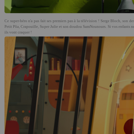
Ce super-héro n'a pas fait ses premiers pas à la télévision ! Serge Bloch, son de
Petit Pôa, Crapouille, Super Julie et son doudou SamNounours. Si vos enfants n
ils vont craquer !