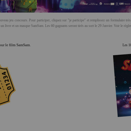
u jeu concours. Pour participer, cliquez sur "je participe" et remplissez un formulaire très 
un livre et un masque SamSam. Les 60 gagnants seront tirés au sort le 29 Janvier.
Voir le règle
our le film SamSam.
Les 1