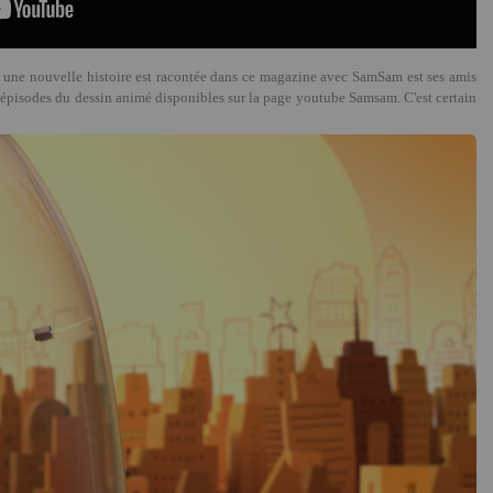
 une nouvelle histoire est racontée dans ce magazine avec SamSam est ses amis
 épisodes du dessin animé disponibles sur la page youtube Samsam. C'est certain