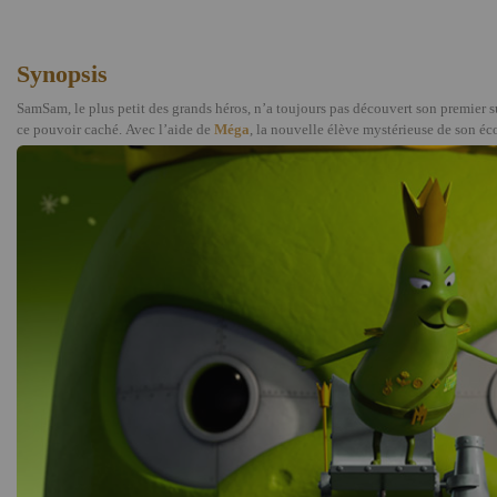
Synopsis
SamSam, le plus petit des grands héros, n’a toujours pas découvert son premier su
ce pouvoir caché. Avec l’aide de
Méga
, la nouvelle élève mystérieuse de son é