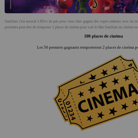
SamSam s'est associé à Rêve de pan pour vous faire gagner des super-cadeaux avec un nouvea
permettra peut-être de remporter 2 places de cinéma pour voir le film SamSam au cinéma ou 
100 places de cinéma
Les 50 premiers gagnants remporteront 2 places de cinéma p