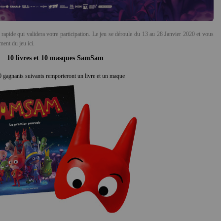
rapide qui validera votre participation. Le jeu se déroule du 13 au 28 Janvier 2020 et vous
ment du jeu ici
.
10 livres et 10 masques SamSam
0 gagnants suivants remporteront un livre et un maque