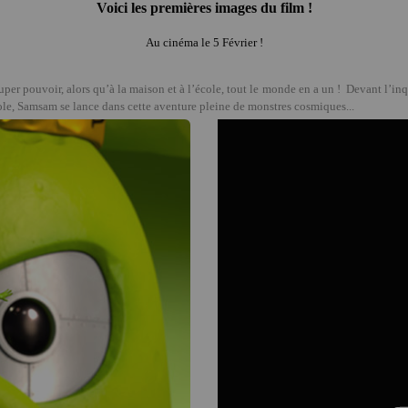
Voici les premières images du film !
Au cinéma le 5 Février !
per pouvoir, alors qu’à la maison et à l’école, tout le monde en a un ! Devant l’inqu
cole, Samsam se lance dans cette aventure pleine de monstres cosmiques...