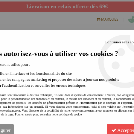
Livraison en relais offerte dès 69€
Départ de notre dépôt avant 14h
|
MARQUES
Continuer sans ac
 autorisez-vous à utiliser vos cookies ?
S CREATIFS
PLEIN AIR
SCIENCE & NATURE
MODE 
 seront utiles pour :
iorer l'interface et les fonctionnalités du site
rer les campagnes marketing et proposer des mises à jour sur nos produits
r l'authentification et surveiller les erreurs techniques
okies sont nécessaires à des fins techniques, ils sont donc dispensés de consentement. D'autres, non obligatoi
és pour la personnalisation des annonces et du contenu, la mesure des annonces et du contenu, la connaissance d
tés et nos inspirations créatives en vous inscrivant à notre newsletter
oppement de produits, les données de géolocalisation précises et l'identification par le balayage de l'appareil,
cès aux informations sur un appareil. Si vous donnez votre consentement, celui-ci sera valable sur l’ensembl
e revedepan.com. Vous disposez de la possibilité de retirer votre consentement à tout moment en cliquant sur l
e de la page. Pour en savoir plus, consulter notre politique de cookie.
igurer
Accepter