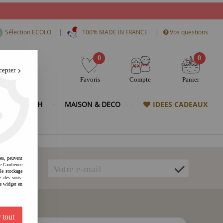
|
|
Sélection ECOLO
100% MADE IN FRANCE
Vos questions
0
0
cepter
Favoris
Compte
Panier
& HIGH TECH
MAISON & DECO
IDEES CADEAUX
res, peuvent
e l'audience
 le stockage
e des sous-
e widget en
 tout