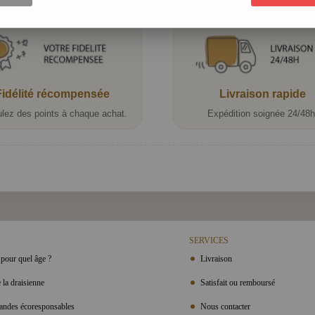
Fidélité récompensée
Livraison rapide
lez des points à chaque achat.
Expédition soignée 24/48h
SERVICES
pour quel âge ?
Livraison
 la draisienne
Satisfait ou remboursé
ndes écoresponsables
Nous contacter