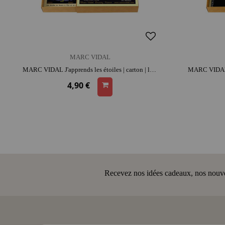
MARC VIDAL
MARC VIDAL J'apprends les étoiles | carton | look rétro | format poche | moment convivial et intergénérationnel | jeu éducatif
4,90 €
Recevez nos idées cadeaux, nos nouveau