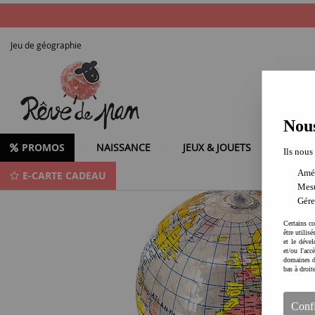
Jeu de géographie
Nous
PROMOS
NAISSANCE
JEUX & JOUETS
LOISIR
Ils nous
Amél
E-CARTE CADEAU
Consolider les connaissances en géographie
Mesu
Gére
Certains co
être utilis
et le dével
et/ou l'ac
domaines d
bas à droit
Conf