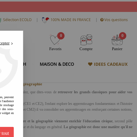
|
|
Sélection ECOLO
100% MADE IN FRANCE
Vos questions
0
0
cepter
Favoris
Compte
Panier
& HIGH TECH
MAISON & DECO
IDEES CADEAUX
 apprendre la géographie
t ce que vous voulez, que dites-vous de
retrouver les grands classiques pour aider vos
res, peuvent
e l'audience
CE1. En cycle 2 (CE1 et CE2), l'enfant explore les apprentissages fondamentaux et l'histoire
 le stockage
En cycle 3 (CM1 et CM2) il va consolider ses apprentissages en renforçant certaines notions,
e des sous-
e widget en
t 2002, l'
histoire et la géographie viennent enrichir l'éducation civique
, second pôle
 la langue française et du langage en général.
La géographie est donc une matière qu'il ne
 tout