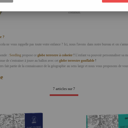
Ainsi, les connaissances acquises au fil d
consolidés et approfondis au collège pour c
commun.
e ?
s : cela ne vous rappelle pas toute votre enfance ? Ici, nous l'avons dans notre bureau et on s'am
monde :
Seedling
propose ce
globe terrestre à colorier
!
L'enfant va pouvoir personnaliser sa ma
nue de s'entrainer à joure au ballon avec cet
globe terrestre gonflable
!
ers fait partie de la connaissance de la géographie au sens large et nous vous proposons de vous 
ie
7 articles sur
7