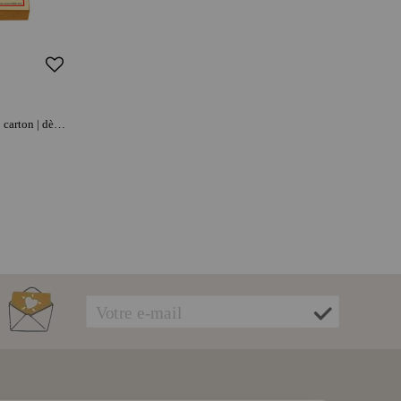
MARC VIDAL 40 jeux de plein air | carton | dès 3 ans | format poche | parfait pour les sorties | moment convivial