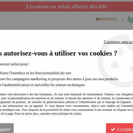
Livraison en relais offerte dès 69€
Départ de notre dépôt avant 14h
|
MARQUES
Continuer sans ac
 autorisez-vous à utiliser vos cookies ?
S CREATIFS
PLEIN AIR
SCIENCE & NATURE
MODE 
 seront utiles pour :
iorer l'interface et les fonctionnalités du site
rer les campagnes marketing et proposer des mises à jour sur nos produits
Les grands classiques éducatifs pour
r l'authentification et surveiller les erreurs techniques
Si la tendance est à l'Ipad, Iphone, I tou
okies sont nécessaires à des fins techniques, ils sont donc dispensés de consentement. D'autres, non obligatoi
enfants à comprendre la géographie
.
és pour la personnalisation des annonces et du contenu, la mesure des annonces et du contenu, la connaissance d
La géographie est en effet enseignée dès le 
oppement de produits, les données de géolocalisation précises et l'identification par le balayage de l'appareil,
et la géographie en font pleinement partie. 
cès aux informations sur un appareil. Si vous donnez votre consentement, celui-ci sera valable sur l’ensembl
e revedepan.com. Vous disposez de la possibilité de retirer votre consentement à tout moment en cliquant sur l
ou en les complétant plus en détail.
e de la page. Pour en savoir plus, consulter notre politique de cookie.
Depuis les années 2000 et plus précisémen
organisateur de l'école, après la maitrise de
faut pas rater !
igurer
Accepter