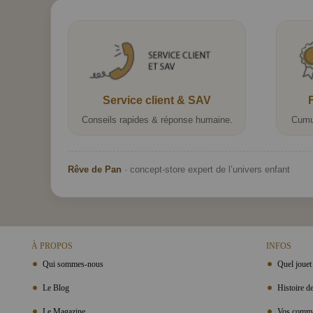
Service client & SAV
Conseils rapides & réponse humaine.
Cumu
Rêve de Pan
· concept-store expert de l’univers enfant
À PROPOS
INFOS
Qui sommes-nous
Quel jouet 
Le Blog
Histoire de
Le Magazine
Vos comma