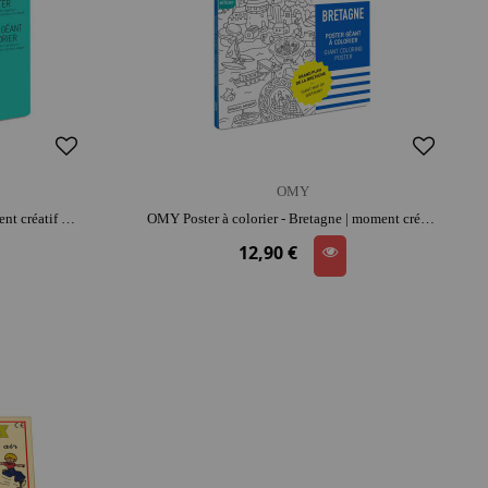
OMY
OMY Poster à colorier - Atlas | moment créatif apaisant | imagination et précision
OMY Poster à colorier - Bretagne | moment créatif apaisant | imagination et précision
12,90 €